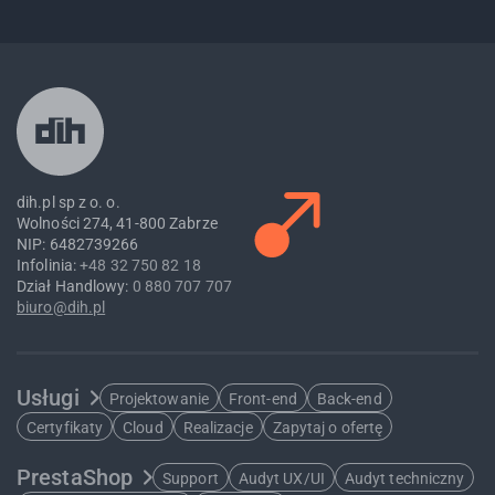
dih.pl sp z o. o.
Wolności 274, 41-800 Zabrze
NIP: 6482739266
Infolinia:
+48 32 750 82 18
Dział Handlowy:
0 880 707 707
biuro@dih.pl
Usługi
Projektowanie
Front-end
Back-end
Certyfikaty
Cloud
Realizacje
Zapytaj o ofertę
PrestaShop
Support
Audyt UX/UI
Audyt techniczny