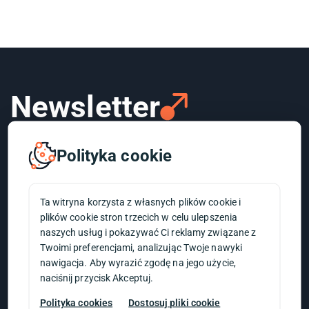
Newsletter
Polityka cookie
Ta witryna korzysta z własnych plików cookie i
plików cookie stron trzecich w celu ulepszenia
naszych usług i pokazywać Ci reklamy związane z
Twoimi preferencjami, analizując Twoje nawyki
Zapisz się do naszego newslettera, aby
nawigacja. Aby wyrazić zgodę na jego użycie,
otrzymywać
ekskluzywne porady, najnowsze
naciśnij przycisk Akceptuj.
trendy i wyjątkowe oferty
, które pomogą w
rozwoju Twojego biznesu!
Polityka cookies
Dostosuj pliki cookie