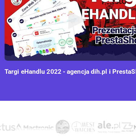
Targi eHandlu 2022 - agencja dih.pl i Presta