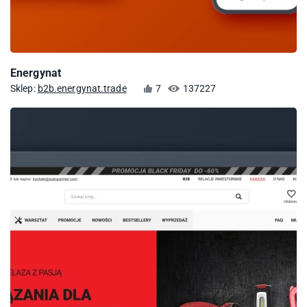
Energynat
Sklep:
b2b.energynat.trade
7
137227