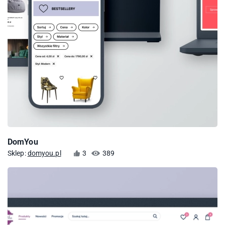
DomYou
Sklep:
domyou.pl
3
389