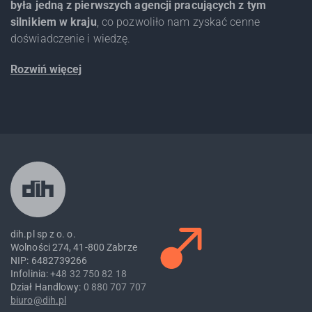
była jedną z pierwszych agencji pracujących z tym
silnikiem w kraju
, co pozwoliło nam zyskać cenne
doświadczenie i wiedzę.
Rozwiń więcej
dih.pl sp z o. o.
Wolności 274, 41-800 Zabrze
NIP: 6482739266
Infolinia:
+48 32 750 82 18
Dział Handlowy:
0 880 707 707
biuro@dih.pl