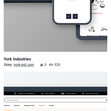
York Industries
Sklep:
york-ind.com
3
520