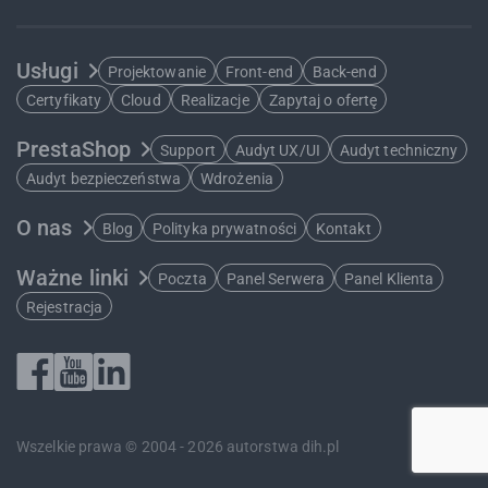
Usługi
Projektowanie
Front-end
Back-end
Certyfikaty
Cloud
Realizacje
Zapytaj o ofertę
PrestaShop
Support
Audyt UX/UI
Audyt techniczny
Audyt bezpieczeństwa
Wdrożenia
O nas
Blog
Polityka prywatności
Kontakt
Ważne linki
Poczta
Panel Serwera
Panel Klienta
Rejestracja
Wszelkie prawa © 2004 - 2026 autorstwa dih.pl