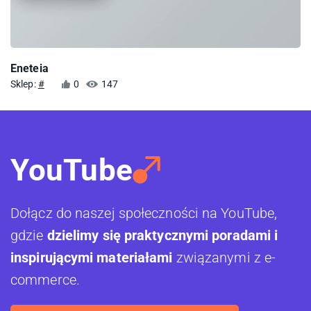
Eneteia
Sklep:
#
0
147
YouTube
Dołącz do naszej społeczności na YouTube,
gdzie
dzielimy się praktycznymi poradami i
inspirującymi materiałami
związanymi z e-
commerce.