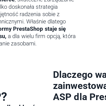
lko doskonała strategia
jętność radzenia sobie z
nicznymi. Właśnie dlatego
ormy PrestaShop staje się
su,
a dla wielu firm opcją, która
anie zasobami.
Dlaczego wa
zainwestow
P?
ASP dla Pre