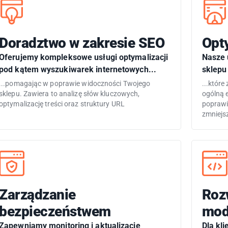
Doradztwo w zakresie SEO
Opt
Oferujemy kompleksowe usługi optymalizacji
Nasze 
pod kątem wyszukiwarek internetowych...
sklepu 
...pomagając w poprawie widoczności Twojego
...które
sklepu. Zawiera to analizę słów kluczowych,
ogólną 
optymalizację treści oraz struktury URL
poprawi
zmniejs
Zarządzanie
Roz
bezpieczeństwem
mod
Zapewniamy monitoring i aktualizacje
Dla kl