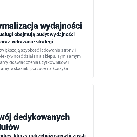
ymalizacja wydajności
usługi obejmują audyt wydajności
oraz wdrażanie strategii...
 zwiększają szybkość ładowania strony i
efektywność działania sklepu. Tym samym
amy doświadczenia użytkowników i
zamy wskaźniki porzucenia koszyka.
wój dedykowanych
ułów
ientów, którzy potrzebują specyficznych