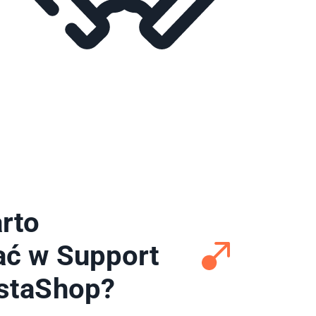
rto
ać w Support
staShop?