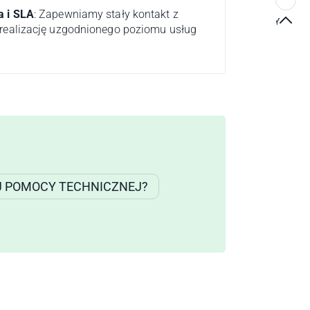
CO MÓWIĄ KLIENCI?
a i SLA
: Zapewniamy stały kontakt z
DO GÓRY
 realizację uzgodnionego poziomu usług
J POMOCY TECHNICZNEJ?