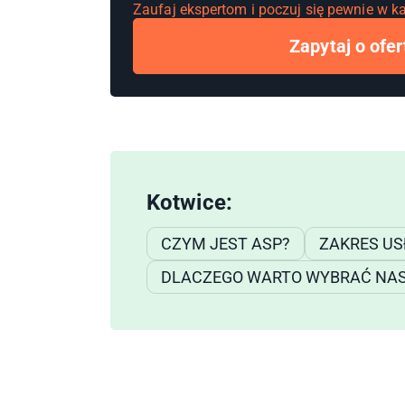
Zaufaj ekspertom i poczuj się pewnie w ka
Zapytaj o ofer
Kotwice:
CZYM JEST ASP?
ZAKRES US
DLACZEGO WARTO WYBRAĆ NA