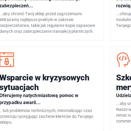
zabezpieczeń...
rozwią
...aby chronić Twój sklep przed zagrożeniami.
...ofer
Wdrażamy najlepsze praktyki w zakresie
modułów
bezpieczeństwa, takie jak regularne kopie zapasowe
Twojego
danych oraz zabezpieczanie transakcji płatniczych.
Wsparcie w kryzysowych
Szko
sytuacjach
mer
Oferujemy natychmiastową pomoc w
Udziel
przypadku awarii...
...aby u
Nasze w
...lub problemów technicznych, minimalizując czas
temat n
przestoju i potęgując zaufanie klientów do Twojego
commer
sklepu.