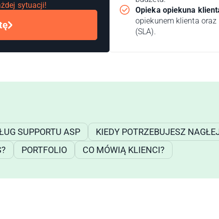
żdej sytuacji!
Opieka opiekuna klient
opiekunem klienta oraz
tę
(SLA).
ŁUG SUPPORTU ASP
KIEDY POTRZEBUJESZ NAGŁE
S?
PORTFOLIO
CO MÓWIĄ KLIENCI?