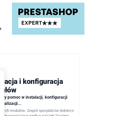
m
alacja i konfiguracja
ułów
emy pomoc w instalacji, konfiguracji
tualizacji...
ępnych modułów. Zespół specjalistów dobierze
dnie rozwiązania według potrzeb Twojego