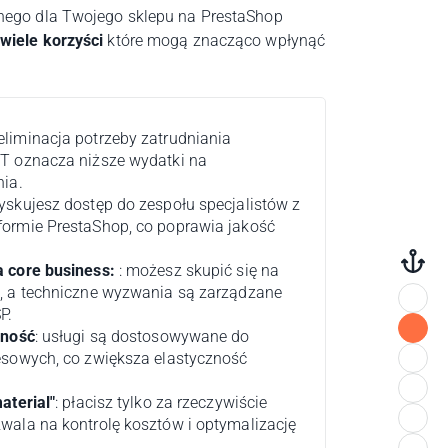
nego dla Twojego sklepu na PrestaShop
wiele korzyści
które mogą znacząco wpłynąć
 eliminacja potrzeby zatrudniania
T oznacza niższe wydatki na
nia.
zyskujesz dostęp do zespołu specjalistów z
ormie PrestaShop, co poprawia jakość
a core business:
: możesz skupić się na
, a techniczne wyzwania są zarządzane
CZYM JEST ASP?
P.
ZAKRES USŁUG SUPPORTU ASP
lność
: usługi są dostosowywane do
esowych, co zwiększa elastyczność
KIEDY POTRZEBUJESZ NAGŁEJ POMOCY TECHNICZNEJ?
DLACZEGO WARTO WYBRAĆ NAS?
aterial"
: płacisz tylko za rzeczywiście
PORTFOLIO
wala na kontrolę kosztów i optymalizację