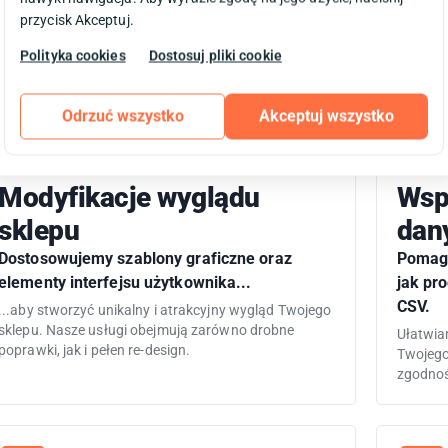
sklepu, 
przycisk Akceptuj.
atrakcyj
Polityka cookies
Dostosuj pliki cookie
Odrzuć wszystko
Akceptuj wszystko
Modyfikacje wyglądu
Wsp
sklepu
dan
Dostosowujemy szablony graficzne oraz
Pomaga
elementy interfejsu użytkownika...
jak pro
CSV.
...aby stworzyć unikalny i atrakcyjny wygląd Twojego
sklepu. Nasze usługi obejmują zarówno drobne
Ułatwia
poprawki, jak i pełen re-design.
Twojego
zgodnoś