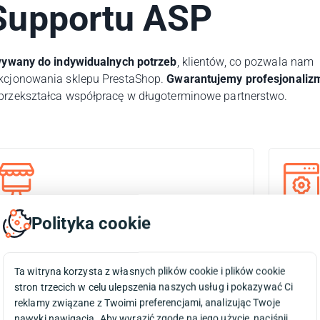
Supportu ASP
owywany do indywidualnych potrzeb
, klientów, co pozwala nam
nkcjonowania sklepu PrestaShop.
Gwarantujemy profesjonaliz
 przekształca współpracę w długoterminowe partnerstwo.
Zarządzanie Sklepem
Inst
Polityka cookie
mod
Zapewniamy codzienną obsługę techniczną...
...monitorując działanie sklepu, aktualizując system
Oferuj
Ta witryna korzysta z własnych plików cookie i plików cookie
oraz reagując na wszelkie zgłoszenia błędów.
oraz ak
stron trzecich w celu ulepszenia naszych usług i pokazywać Ci
Naszym celem jest zapewnienie ciągłej dostępności i
reklamy związane z Twoimi preferencjami, analizując Twoje
...dost
wydajności sklepu.
nawyki nawigacja. Aby wyrazić zgodę na jego użycie, naciśnij
odpowie