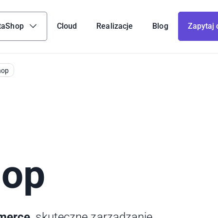
taShop
Cloud
Realizacje
Blog
Zapytaj 
hop
hop
mmerce
, skuteczne zarządzanie