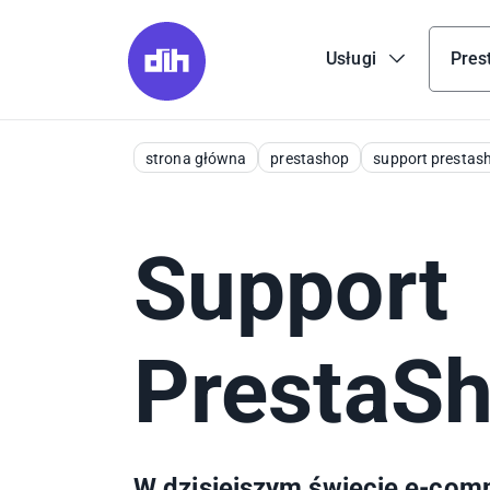
Usługi
Pres
strona główna
prestashop
support prestas
Support
PrestaS
W dzisiejszym świecie e-co