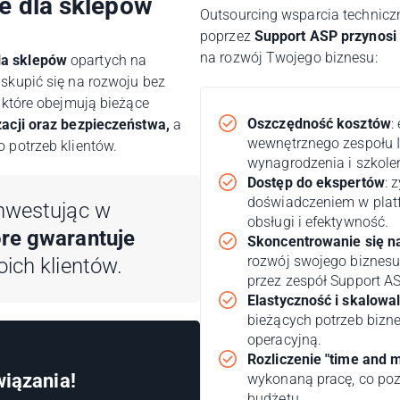
e dla sklepów
Outsourcing wsparcia technicz
poprzez
Support ASP przynosi 
na rozwój Twojego biznesu:
a sklepów
opartych na
skupić się na rozwoju bez
 które obejmują bieżące
Oszczędność kosztów
:
zacji oraz bezpieczeństwa,
a
wewnętrznego zespołu I
 potrzeb klientów.
wynagrodzenia i szkole
Dostęp do ekspertów
: 
doświadczeniem w platf
inwestując w
obsługi i efektywność.
óre gwarantuje
Skoncentrowanie się n
rozwój swojego biznesu
ich klientów.
przez zespół Support AS
Elastyczność i skalowa
bieżących potrzeb bizn
operacyjną.
Rozliczenie "time and m
wiązania!
wykonaną pracę, co poz
budżetu.