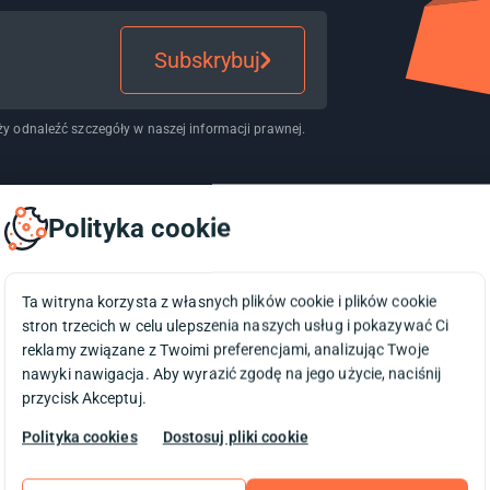
Subskrybuj
y odnaleźć szczegóły w naszej informacji prawnej.
Polityka cookie
Ta witryna korzysta z własnych plików cookie i plików cookie
stron trzecich w celu ulepszenia naszych usług i pokazywać Ci
reklamy związane z Twoimi preferencjami, analizując Twoje
nawyki nawigacja. Aby wyrazić zgodę na jego użycie, naciśnij
Nasza pasja do e-biznesu i inno
przycisk Akceptuj.
stawaliśmy się coraz lepsi w t
branży IT działamy z hasłem „W
Polityka cookies
Dostosuj pliki cookie
korzystać z rozwiązań, które 
óry od 2004 roku z