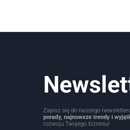
Newslet
Zapisz się do naszego newslette
porady, najnowsze trendy i wyjąt
rozwoju Twojego biznesu!