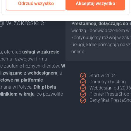
budowaniu ich
Odrzuć wszystko
Akceptuj wszystko
ąc innowacyjne
W 2014 roku po raz pierwszy
i w zakresie e-
PrestaShop, dołączając do e
wiedzą i doświadczeniem w p
kontynuujemy rozwój w zakr
usługi, które pomagają nas
online.
u, oferując
usługi w zakresie
tnemu rozwojowi firma
 zaufanie licznych klientów.
W
ugi związane z webdesignem
, a
Start w 2004
netowe na platformie
Domeny i hosting
 znana w Polsce.
Dih.pl była
Webdesign od 2006
ilnikiem w kraju
, co pozwoliło
Pionier PrestaShop
Certyfikat PrestaS