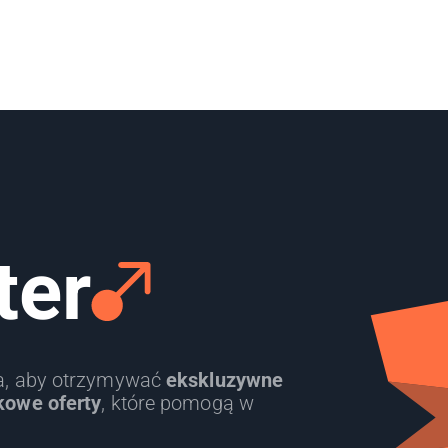
ter
ra, aby otrzymywać
ekskluzywne
kowe oferty
, które pomogą w