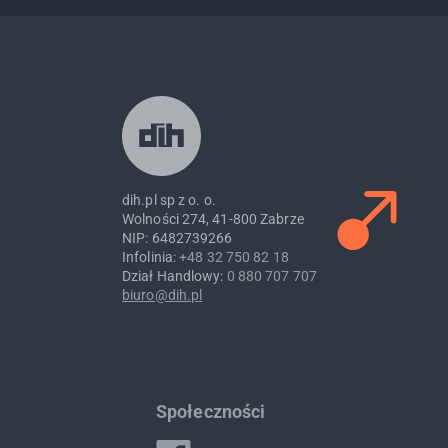
dih.pl sp z o. o.
Wolności 274, 41-800 Zabrze
NIP: 6482739266
Infolinia:
+48 32 750 82 18
Dział Handlowy:
0 880 707 707
biuro@dih.pl
Społeczności