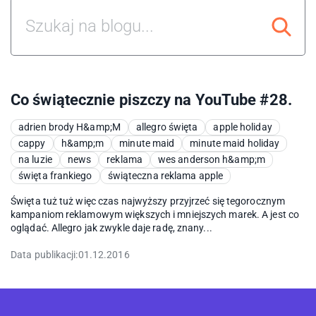
Co świątecznie piszczy na YouTube #28.
adrien brody H&amp;M
allegro święta
apple holiday
cappy
h&amp;m
minute maid
minute maid holiday
na luzie
news
reklama
wes anderson h&amp;m
święta frankiego
świąteczna reklama apple
Święta tuż tuż więc czas najwyższy przyjrzeć się tegorocznym
kampaniom reklamowym większych i mniejszych marek. A jest co
oglądać. Allegro jak zwykle daje radę, znany...
Data publikacji:
01.12.2016