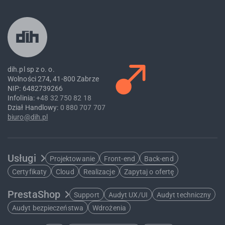
dih.pl sp z o. o.
Wolności 274, 41-800 Zabrze
NIP: 6482739266
Infolinia:
+48 32 750 82 18
Dział Handlowy:
0 880 707 707
biuro@dih.pl
Usługi
Projektowanie
Front-end
Back-end
Certyfikaty
Cloud
Realizacje
Zapytaj o ofertę
PrestaShop
Support
Audyt UX/UI
Audyt techniczny
Audyt bezpieczeństwa
Wdrożenia