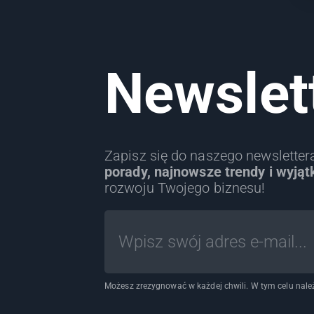
Newslet
Zapisz się do naszego newslette
porady, najnowsze trendy i wyjąt
rozwoju Twojego biznesu!
Możesz zrezygnować w każdej chwili. W tym celu należ