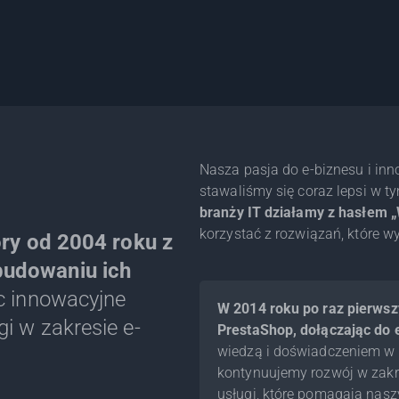
Nasza pasja do e-biznesu i inno
stawaliśmy się coraz lepsi w t
branży IT działamy z hasłem „W
korzystać z rozwiązań, które 
óry od 2004 roku z
budowaniu ich
ąc innowacyjne
W 2014 roku po raz pierwszy
i w zakresie e-
PrestaShop, dołączając do e
wiedzą i doświadczeniem w p
kontynuujemy rozwój w zakr
usługi, które pomagają nas