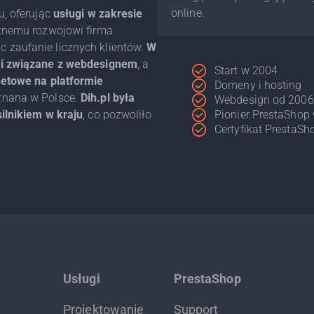
online.
u, oferując
usługi w zakresie
tnemu rozwojowi firma
 zaufanie licznych klientów.
W
ugi związane z webdesignem
, a
Start w 2004
netowe na platformie
Domeny i hosting
 znana w Polsce.
Dih.pl była
Webdesign od 2006
ilnikiem w kraju
, co pozwoliło
Pionier PrestaShop
Certyfikat PrestaS
Usługi
PrestaShop
Projektowanie
Support