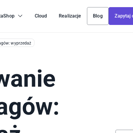
taShop
Cloud
Realizacje
Blog
Zapytaj 
agów: wyprzedaż
wanie
agów: