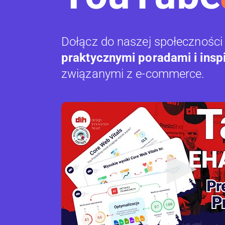
Dołącz do naszej społeczności
praktycznymi poradami i insp
związanymi z e-commerce.