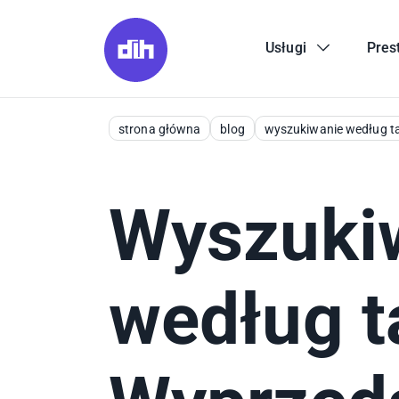
Usługi
Pres
strona główna
blog
wyszukiwanie według t
Wyszuki
według t