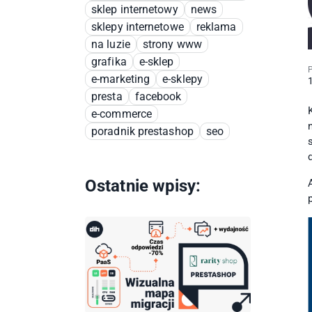
sklep internetowy
news
sklepy internetowe
reklama
na luzie
strony www
grafika
e-sklep
P
e-marketing
e-sklepy
presta
facebook
e-commerce
poradnik prestashop
seo
Ostatnie wpisy: