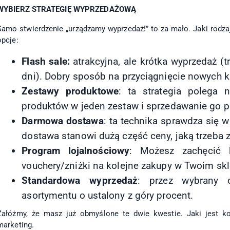
WYBIERZ STRATEGIĘ WYPRZEDAŻOWĄ
Samo stwierdzenie „urządzamy wyprzedaż!” to za mało. Jaki rodza
opcje:
Flash sale:
atrakcyjna, ale krótka wyprzedaż (
dni). Dobry sposób na przyciągnięcie nowych k
Zestawy produktowe
: ta strategia polega 
produktów w jeden zestaw i sprzedawanie go p
Darmowa dostawa
: ta technika sprawdza się 
dostawa stanowi dużą część ceny, jaką trzeba z
Program lojalnościowy
: Możesz zachęcić 
vouchery/zniżki na kolejne zakupy w Twoim skl
Standardowa wyprzedaż
: przez wybrany o
asortymentu o ustalony z góry procent.
Załóżmy, że masz już obmyślone te dwie kwestie. Jaki jest k
marketing.