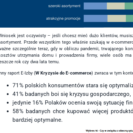
Wniosek jest oczywisty – jeśli chcesz mieć dużo klientów, musisz
asortyment. Przede wszystkim tego właśnie szukają w e-commerce
ważne szczególnie teraz, gdy w obliczu pandemii, trwającego konfl
kosztów utrzymania domu i prowadzenia firmy, wiele osób ma 
jeszcze rok czy dwa lata temu.
Inny raport E-Izby (
W Kryzysie do E-commerce
) zwraca w tym kont
71% polskich konsumentów stara się optymali
41% badanych boi się kryzysu gospodarczego,
jedynie 16% Polaków ocenia swoją sytuację fi
58% badanych chce kupować więcej produktów
bardziej optymalne.