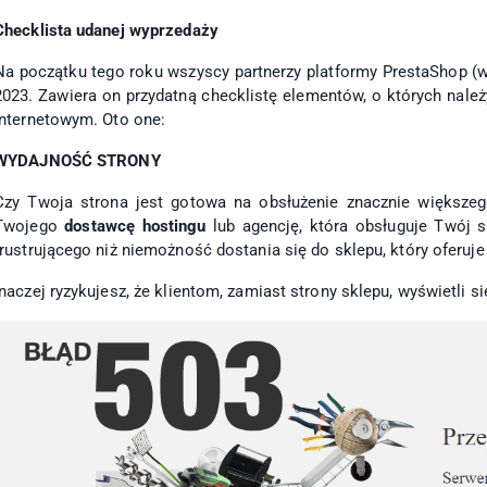
Checklista udanej wyprzedaży
Na początku tego roku wszyscy partnerzy platformy PrestaShop (
2023. Zawiera on przydatną checklistę elementów, o których należ
internetowym. Oto one:
WYDAJNOŚĆ STRONY
Czy Twoja strona jest gotowa na obsłużenie znacznie większeg
Twojego
dostawcę hostingu
lub agencję, która obsługuje Twój s
frustrującego niż niemożność dostania się do sklepu, który oferuj
Inaczej ryzykujesz, że klientom, zamiast strony sklepu, wyświetli si