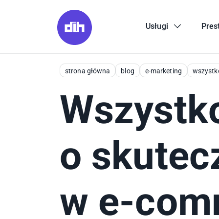
Usługi
Pres
strona główna
blog
e-marketing
wszystk
Wszystko
o skutec
w e-com