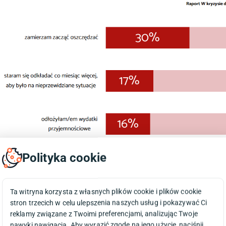
Polityka cookie
Ta witryna korzysta z własnych plików cookie i plików cookie
stron trzecich w celu ulepszenia naszych usług i pokazywać Ci
Dla sektora e-commerce to jednocześnie dobre i złe wieści. 
reklamy związane z Twoimi preferencjami, analizując Twoje
towary w sieci. Złe, ponieważ, jako konsumenci, mamy na to m
nawyki nawigacja. Aby wyrazić zgodę na jego użycie, naciśnij