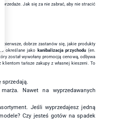
rzedaże. Jak się za nie zabrać, aby nie stracić
 pierwsze, dobrze zastanów się, jakie produkty
ko określane jako
kanibalizacja przychodu
(en.
 który został wywołany promocją cenową, odbywa
 klientom tańsze zakupy z własnej kieszeni. To
ę sprzedają.
o marża. Nawet na wyprzedawanych
sortyment. Jeśli wyprzedajesz jedną
 modele? Czy jesteś gotów na spadek