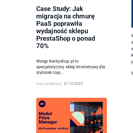
Case Study: Jak
migracja na chmurę
PaaS poprawiła
wydajność sklepu
PrestaShop o ponad
70%
Wstęp Rarityshop.pl to
specjalistyczny sklep internetowy dla
stylistek rzęs,...
Data publikacji:
31.10.2025