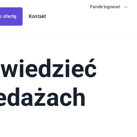
Panele logowań
o ofertę
Kontakt
 wiedzieć
edażach