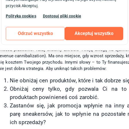
Kluczem do sukcesu są zatem atrakcyjne ceny i towarzyszące im wyp
przycisk Akceptuj.
(pieniędzy i klientów)?
Polityka cookies
Dostosuj pliki cookie
Jak przygotować się na wyprzedaż?
WYBIERZ PRODUKTY
Odrzuć wszystko
Akceptuj wszystko
Każda wyprzedaż, którą organizujesz, powinna być przemyślana. Po
chcesz przecenić. Tutaj chcemy zwrócić Twoją uwagę na zjawis
revenue cannibalization). Ma ono miejsce, gdy wzrost sprzedaży,
się kosztem Twojego przychodu. Innymi słowy – to Ty finansujesz
nie jest dobra strategia. Aby uniknąć takich problemów:
Nie obniżaj cen produktów, które i tak dobrze si
Obniżaj ceny tylko, gdy pozwala Ci na t
produktach powinieneś coś zarobić.
Zastanów się, jak promocja wpłynie na inny a
parę sneakersów, jak to wpłynie na pozostałe
ich sprzedaży?