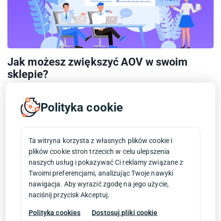
Jak możesz zwiększyć AOV w swoim
sklepie?
AOV
prestashop
sklep internetowy
sklepy prestashop
Polityka cookie
Chyba mało który wskaźnik jest tak istotny e-commerce, jak AOV,
czyli average order value (średnia wartość koszyka). Im więcej
wynosi Twój wskaźnik AOV, tym więcej...
Ta witryna korzysta z własnych plików cookie i
Data publikacji:
31.08.2022
plików cookie stron trzecich w celu ulepszenia
naszych usług i pokazywać Ci reklamy związane z
Twoimi preferencjami, analizując Twoje nawyki
nawigacja. Aby wyrazić zgodę na jego użycie,
naciśnij przycisk Akceptuj.
Polityka cookies
Dostosuj pliki cookie