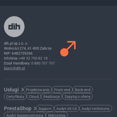
dih.pl sp z o. o.
Wolności 274, 41-800 Zabrze
NIP: 6482739266
Infolinia:
+48 32 750 82 18
Dział Handlowy:
0 880 707 707
biuro@dih.pl
Usługi
Projektowanie
Front-end
Back-end
Certyfikaty
Cloud
Realizacje
Zapytaj o ofertę
PrestaShop
Support
Audyt UX/UI
Audyt techniczny
Audyt bezpieczeństwa
Wdrożenia