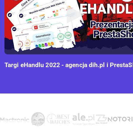
Targi eHandlu 2022 - agencja dih.pl i Presta