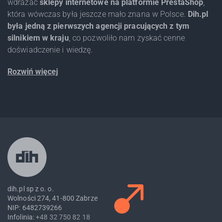
wdrażać
sklepy internetowe na platformie PrestaShop
,
która wówczas była jeszcze mało znana w Polsce.
Dih.pl
była jedną z pierwszych agencji pracujących z tym
silnikiem w kraju
, co pozwoliło nam zyskać cenne
doświadczenie i wiedzę.
Rozwiń więcej
dih.pl sp z o. o.
Wolności 274, 41-800 Zabrze
NIP: 6482739266
Infolinia:
+48 32 750 82 18