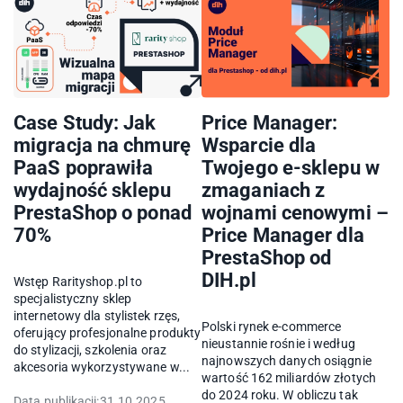
Case Study: Jak
Price Manager:
migracja na chmurę
Wsparcie dla
PaaS poprawiła
Twojego e-sklepu w
wydajność sklepu
zmaganiach z
PrestaShop o ponad
wojnami cenowymi –
70%
Price Manager dla
PrestaShop od
DIH.pl
Wstęp Rarityshop.pl to
specjalistyczny sklep
internetowy dla stylistek rzęs,
Polski rynek e-commerce
oferujący profesjonalne produkty
nieustannie rośnie i według
do stylizacji, szkolenia oraz
najnowszych danych osiągnie
akcesoria wykorzystywane w...
wartość 162 miliardów złotych
do 2024 roku. W obliczu tak
Data publikacji:
31.10.2025