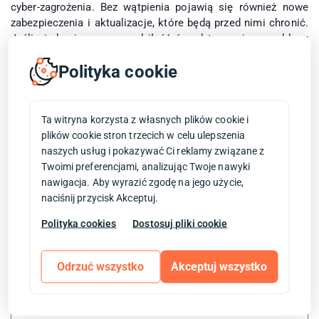
cyber-zagrożenia. Bez wątpienia pojawią się również nowe
zabezpieczenia i aktualizacje, które będą przed nimi chronić.
Jeśli nigdy nie przeprowadziłeś/aś audytu swojego e-sklepu
(lub miało to miejsce dawno temu), koniecznie umieść taki
Polityka cookie
audyt na liście swoich priorytetów na rok 2024.
Warto zacząć nowy rok z poczuciem, że Twój sklep
internetowy jest w pełni bezpieczny. A my chętnie Ci w tym
Ta witryna korzysta z własnych plików cookie i
pomożemy! Napisz do nas już dzisiaj i umów się na audyt z
plików cookie stron trzecich w celu ulepszenia
zespołem DiH!
naszych usług i pokazywać Ci reklamy związane z
Twoimi preferencjami, analizując Twoje nawyki
nawigacja. Aby wyrazić zgodę na jego użycie,
20 lutego 2024
naciśnij przycisk Akceptuj.
Polityka cookies
Dostosuj pliki cookie
Odrzuć wszystko
Akceptuj wszystko
Zostaw komentarz