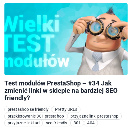
Test modułów PrestaShop – #34 Jak
zmienić linki w sklepie na bardziej SEO
friendly?
prestashop se friendly
Pretty URLs
przekierowanie 301 prestahop
przyjazne linki prestashop
przyjazne linki url
seo friendly
301
404