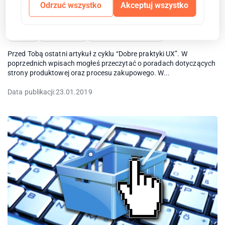
informacje o zwrotach w sklepie
Odrzuć wszystko
Akceptuj wszystko
poradnik sklepu internetowego
poradniki i testy
prestashop
Pływające menu w sklepie
sklep PrestaShop
sklepy
sticky menu
wyniki wyszukiwania
Przed Tobą ostatni artykuł z cyklu “Dobre praktyki UX”. W
poprzednich wpisach mogłeś przeczytać o poradach dotyczących
strony produktowej oraz procesu zakupowego. W...
Data publikacji:
23.01.2019