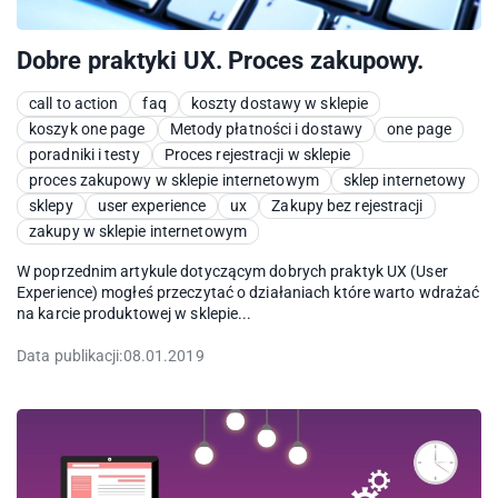
Dobre praktyki UX. Proces zakupowy.
call to action
faq
koszty dostawy w sklepie
koszyk one page
Metody płatności i dostawy
one page
poradniki i testy
Proces rejestracji w sklepie
proces zakupowy w sklepie internetowym
sklep internetowy
sklepy
user experience
ux
Zakupy bez rejestracji
zakupy w sklepie internetowym
W poprzednim artykule dotyczącym dobrych praktyk UX (User
Experience) mogłeś przeczytać o działaniach które warto wdrażać
na karcie produktowej w sklepie...
Data publikacji:
08.01.2019