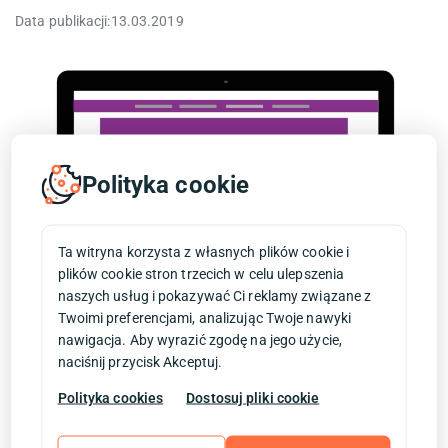
Data publikacji:
13.03.2019
Polityka cookie
Ta witryna korzysta z własnych plików cookie i
plików cookie stron trzecich w celu ulepszenia
naszych usług i pokazywać Ci reklamy związane z
Twoimi preferencjami, analizując Twoje nawyki
Dobre praktyki UX. Ogólne usprawnienia
nawigacja. Aby wyrazić zgodę na jego użycie,
naciśnij przycisk Akceptuj.
w sklepie.
Polityka cookies
Dostosuj pliki cookie
faq
filtr wyszukiwania w sklepie
informacje o odstąpieniu umowy