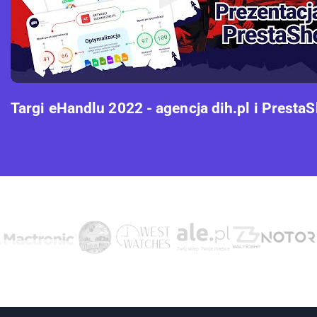
Targi eHandlu 2022 - agencja dih.pl i Presta