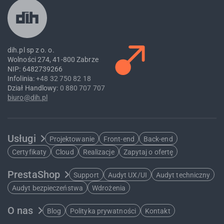
dih.pl sp z o. o.
Wolności 274, 41-800 Zabrze
NIP: 6482739266
Infolinia:
+48 32 750 82 18
Dział Handlowy:
0 880 707 707
biuro@dih.pl
Usługi
Projektowanie
Front-end
Back-end
Certyfikaty
Cloud
Realizacje
Zapytaj o ofertę
PrestaShop
Support
Audyt UX/UI
Audyt techniczny
Audyt bezpieczeństwa
Wdrożenia
O nas
Blog
Polityka prywatności
Kontakt