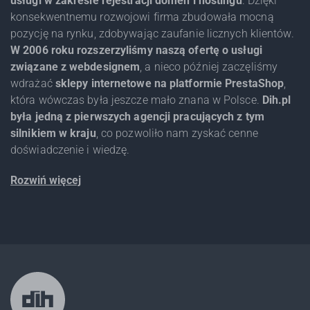
usługi w zakresie rejestracji domen i hostingu
. Dzięki
konsekwentnemu rozwojowi firma zbudowała mocną
pozycję na rynku, zdobywając zaufanie licznych klientów.
W 2006 roku rozszerzyliśmy naszą ofertę o usługi
związane z webdesignem
, a nieco później zaczęliśmy
wdrażać
sklepy internetowe na platformie PrestaShop
,
która wówczas była jeszcze mało znana w Polsce.
Dih.pl
była jedną z pierwszych agencji pracujących z tym
silnikiem w kraju
, co pozwoliło nam zyskać cenne
doświadczenie i wiedzę.
Rozwiń więcej