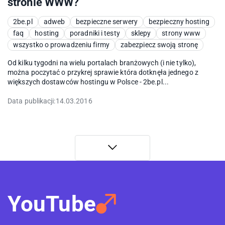
stronie WWW?
2be.pl
adweb
bezpieczne serwery
bezpieczny hosting
faq
hosting
poradniki i testy
sklepy
strony www
wszystko o prowadzeniu firmy
zabezpiecz swoją stronę
Od kilku tygodni na wielu portalach branżowych (i nie tylko),
można poczytać o przykrej sprawie która dotknęła jednego z
większych dostawców hostingu w Polsce - 2be.pl...
Data publikacji:
14.03.2016
YouTube