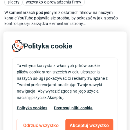
slidery
wszystko o prowadzeniu firmy
W komentarzach pod jednym z ostatnich filmów na naszym
kanale YouTube pojawiła się prośba, by pokazać w jaki sposób
kontroluje się i zarządza elementami strony...
Data publikacji:
20.02.2017
Polityka cookie
Kiedy warto rozważyć odświeżenie sklepu
internetowego.
Ta witryna korzysta z własnych plików cookie i
plików cookie stron trzecich w celu ulepszenia
faq
grafika
kiedy zmienić sklep
odświeżenie sklepu
naszych usług i pokazywać Ci reklamy związane z
poradniki i testy
prestashop
Twoimi preferencjami, analizując Twoje nawyki
rozwijanie sklepu internetowego
sklepy
sklepy rwd
nawigacja. Aby wyrazić zgodę na jego użycie,
wszystko o prowadzeniu firmy
zmiana sklepu
naciśnij przycisk Akceptuj.
Historia rynku e-commerce w Polsce sięga końca lat 90-tych.
Polityka cookies
Dostosuj pliki cookie
Wtedy właśnie w internecie pojawiły się takie tuzy jak Merlin czy
Empik. Tylko kwestią czasu było wysypanie...
Odrzuć wszystko
Akceptuj wszystko
Data publikacji:
14.10.2016