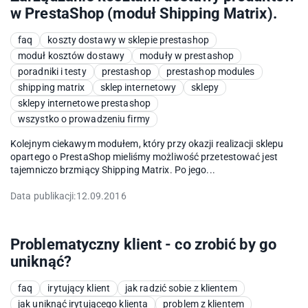
w PrestaShop (moduł Shipping Matrix).
faq
koszty dostawy w sklepie prestashop
moduł kosztów dostawy
moduły w prestashop
poradniki i testy
prestashop
prestashop modules
shipping matrix
sklep internetowy
sklepy
sklepy internetowe prestashop
wszystko o prowadzeniu firmy
Kolejnym ciekawym modułem, który przy okazji realizacji sklepu
opartego o PrestaShop mieliśmy możliwość przetestować jest
tajemniczo brzmiący Shipping Matrix. Po jego...
Data publikacji:
12.09.2016
Problematyczny klient - co zrobić by go
uniknąć?
faq
irytujący klient
jak radzić sobie z klientem
jak uniknąć irytującego klienta
problem z klientem