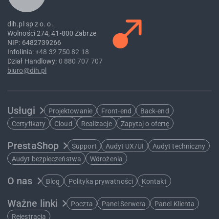
dih.pl sp z o. o.
Wolności 274, 41-800 Zabrze
NIP: 6482739266
Infolinia:
+48 32 750 82 18
Dział Handlowy:
0 880 707 707
biuro@dih.pl
Usługi
Projektowanie
Front-end
Back-end
Certyfikaty
Cloud
Realizacje
Zapytaj o ofertę
PrestaShop
Support
Audyt UX/UI
Audyt techniczny
Audyt bezpieczeństwa
Wdrożenia
O nas
Blog
Polityka prywatności
Kontakt
Ważne linki
Poczta
Panel Serwera
Panel Klienta
Rejestracja