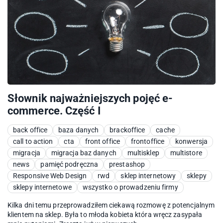
Słownik najważniejszych pojęć e-
commerce. Część I
back office
baza danych
brackoffice
cache
call to action
cta
front office
frontoffice
konwersja
migracja
migracja baz danych
multisklep
multistore
news
pamięć podręczna
prestashop
Responsive Web Design
rwd
sklep internetowy
sklepy
sklepy internetowe
wszystko o prowadzeniu firmy
Kilka dni temu przeprowadziłem ciekawą rozmowę z potencjalnym
klientem na sklep. Była to młoda kobieta która wręcz zasypała