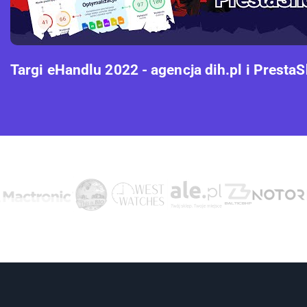
Targi eHandlu 2022 - agencja dih.pl i Presta