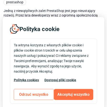
prestashop
Jedną z niewątpliwych zalet PrestaShop jest jego nieustający
rozwój. Przez lata deweloperzy wraz z ogromną społecznością
skupioną wokół tego opensourcowego silnika...
Polityka cookie
Data publikacji:
11.05.2018
Test modułów PrestaShop – #26 Captcha,
Ta witryna korzysta z własnych plików cookie i
plików cookie stron trzecich w celu ulepszenia
czyli jak walczyć ze spamem w sklepie
naszych usług i pokazywać Ci reklamy związane z
internetowym.
Twoimi preferencjami, analizując Twoje nawyki
nawigacja. Aby wyrazić zgodę na jego użycie,
antyspam w prestashop
captcha
faq
google
naciśnij przycisk Akceptuj.
jak walczyć ze spamem
moduł prestashop captcha
poradnik prestashop
poradniki i testy
prestashop spam
Polityka cookies
Dostosuj pliki cookie
recaptcha
sklepy
spam w sklepie
Test do tego modułu jest właściwie odpowiedzią na coraz
Odrzuć wszystko
Akceptuj wszystko
częstsze zgłoszenia naszych Klientów odnośnie spamu
zalewającego ich skrzynki pocztowe w liczbie nawet kilku...