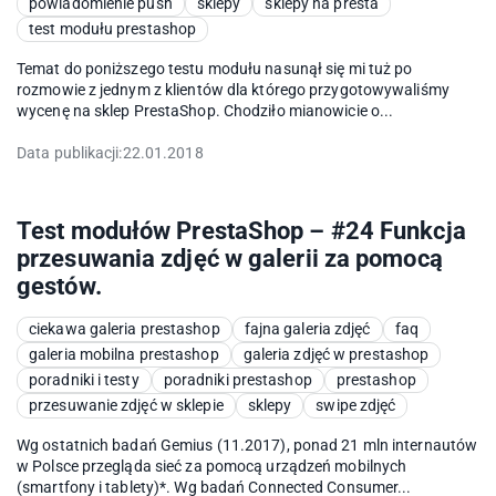
powiadomienie push
sklepy
sklepy na presta
test modułu prestashop
Temat do poniższego testu modułu nasunął się mi tuż po
rozmowie z jednym z klientów dla którego przygotowywaliśmy
wycenę na sklep PrestaShop. Chodziło mianowicie o...
Data publikacji:
22.01.2018
Test modułów PrestaShop – #24 Funkcja
przesuwania zdjęć w galerii za pomocą
gestów.
ciekawa galeria prestashop
fajna galeria zdjęć
faq
galeria mobilna prestashop
galeria zdjęć w prestashop
poradniki i testy
poradniki prestashop
prestashop
przesuwanie zdjęć w sklepie
sklepy
swipe zdjęć
Wg ostatnich badań Gemius (11.2017), ponad 21 mln internautów
w Polsce przegląda sieć za pomocą urządzeń mobilnych
(smartfony i tablety)*. Wg badań Connected Consumer...