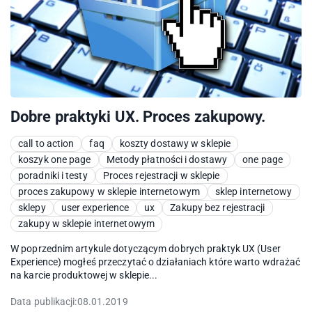
Dobre praktyki UX. Proces zakupowy.
call to action
faq
koszty dostawy w sklepie
koszyk one page
Metody płatności i dostawy
one page
poradniki i testy
Proces rejestracji w sklepie
proces zakupowy w sklepie internetowym
sklep internetowy
sklepy
user experience
ux
Zakupy bez rejestracji
zakupy w sklepie internetowym
W poprzednim artykule dotyczącym dobrych praktyk UX (User
Experience) mogłeś przeczytać o działaniach które warto wdrażać
na karcie produktowej w sklepie...
Data publikacji:
08.01.2019