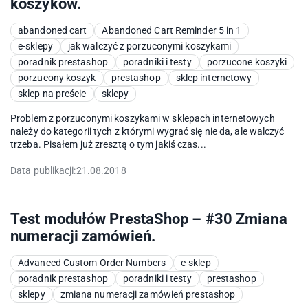
koszyków.
abandoned cart
Abandoned Cart Reminder 5 in 1
e-sklepy
jak walczyć z porzuconymi koszykami
poradnik prestashop
poradniki i testy
porzucone koszyki
porzucony koszyk
prestashop
sklep internetowy
sklep na preście
sklepy
Problem z porzuconymi koszykami w sklepach internetowych
należy do kategorii tych z którymi wygrać się nie da, ale walczyć
trzeba. Pisałem już zresztą o tym jakiś czas...
Data publikacji:
21.08.2018
Test modułów PrestaShop – #30 Zmiana
numeracji zamówień.
Advanced Custom Order Numbers
e-sklep
poradnik prestashop
poradniki i testy
prestashop
sklepy
zmiana numeracji zamówień prestashop