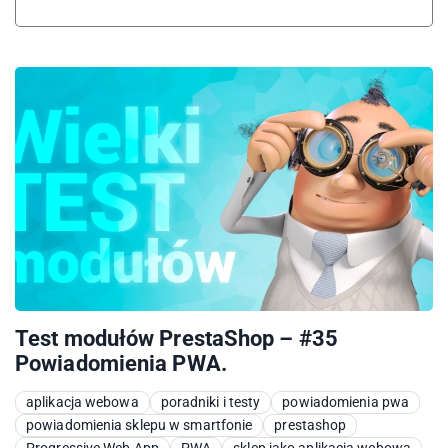
Test modułów PrestaShop – #35
Powiadomienia PWA.
aplikacja webowa
poradniki i testy
powiadomienia pwa
powiadomienia sklepu w smartfonie
prestashop
Progressive Web App
PWA
sklep jako aplikacja webowa