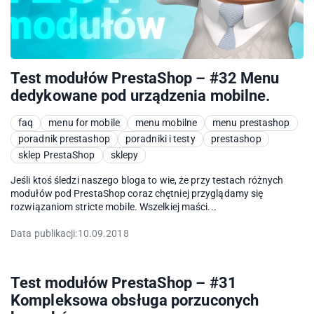
Test modułów PrestaShop – #32 Menu
dedykowane pod urządzenia mobilne.
faq
menu for mobile
menu mobilne
menu prestashop
poradnik prestashop
poradniki i testy
prestashop
sklep PrestaShop
sklepy
Jeśli ktoś śledzi naszego bloga to wie, że przy testach różnych
modułów pod PrestaShop coraz chętniej przyglądamy się
rozwiązaniom stricte mobile. Wszelkiej maści...
Data publikacji:
10.09.2018
Test modułów PrestaShop – #31
Kompleksowa obsługa porzuconych