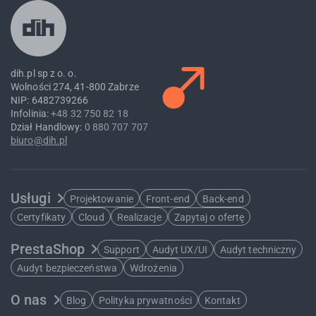
dih.pl sp z o. o.
Wolności 274, 41-800 Zabrze
NIP: 6482739266
Infolinia:
+48 32 750 82 18
Dział Handlowy:
0 880 707 707
biuro@dih.pl
Usługi
Projektowanie
Front-end
Back-end
Certyfikaty
Cloud
Realizacje
Zapytaj o ofertę
PrestaShop
Support
Audyt UX/UI
Audyt techniczny
Audyt bezpieczeństwa
Wdrożenia
O nas
Blog
Polityka prywatności
Kontakt