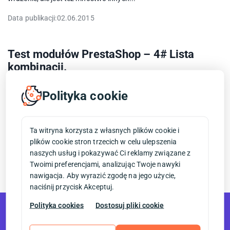
Data publikacji:
02.06.2015
Test modułów PrestaShop – 4# Lista
kombinacji.
faq
funkcjonalności prestashop
lista kombinacji
Polityka cookie
moduł prestashop
moduły pestashop
poradniki i testy
presta
prestashop
sklepy
Ten moduł wpadł nam w ręce przy okazji pracy nad jednym z
Ta witryna korzysta z własnych plików cookie i
naszych aktualnych projektów. Internetowa drogeria. Klient ma
plików cookie stron trzecich w celu ulepszenia
naprawdę sporo produktów w sklepie, które...
naszych usług i pokazywać Ci reklamy związane z
Twoimi preferencjami, analizując Twoje nawyki
Data publikacji:
19.05.2015
nawigacja. Aby wyrazić zgodę na jego użycie,
naciśnij przycisk Akceptuj.
Polityka cookies
Dostosuj pliki cookie