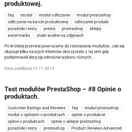
produktowej.
faq
moduł
moduł odliczanie
moduł prestashop
odliczanie na karcie produktowej
odliczanie produkt
poradniki i testy
presta
prestashop
sklepy
watermarks
znaki wodne na zdjęciach
Po krótkiej przerwie powracamy do testowania modułów. Jak się
okazuje kilku naszych Klientów skorzystało z tej serii gdy
podejmowali decyzję odnośnie wyboru różnych...
Data publikacji:
12.11.2015
Test modułów PrestaShop – #8 Opinie o
produktach.
Customer Ratings and Reviews
faq
moduł prestashop
moduł z opiniami o produktach
opinie o produkcie
opinie o produktach
opinie o sklepie prestashop
poradniki i testy
prestashop
Product Reviews Advanced