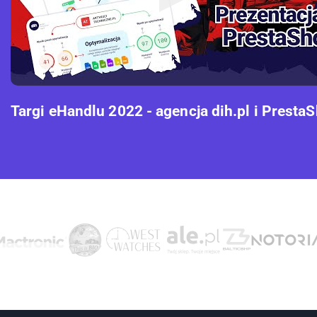
Targi eHandlu 2022 - agencja dih.pl i Presta