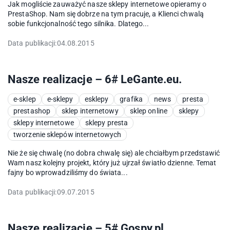
Jak mogliście zauważyć nasze sklepy internetowe opieramy o
PrestaShop. Nam się dobrze na tym pracuje, a Klienci chwalą
sobie funkcjonalność tego silnika. Dlatego...
Data publikacji:
04.08.2015
Nasze realizacje – 6# LeGante.eu.
e-sklep
e-sklepy
esklepy
grafika
news
presta
prestashop
sklep internetowy
sklep online
sklepy
sklepy internetowe
sklepy presta
tworzenie sklepów internetowych
Nie że się chwalę (no dobra chwalę się) ale chciałbym przedstawić
Wam nasz kolejny projekt, który już ujrzał światło dzienne. Temat
fajny bo wprowadziliśmy do świata...
Data publikacji:
09.07.2015
Nasze realizacje – 5# Gospy.pl.