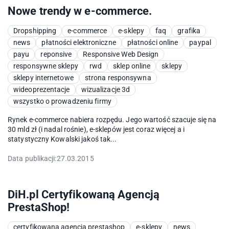
Nowe trendy w e-commerce.
Dropshipping
e-commerce
e-sklepy
faq
grafika
news
płatności elektroniczne
płatności online
paypal
payu
reponsive
Responsive Web Design
responsywne sklepy
rwd
sklep online
sklepy
sklepy internetowe
strona responsywna
wideoprezentacje
wizualizacje 3d
wszystko o prowadzeniu firmy
Rynek e-commerce nabiera rozpędu. Jego wartość szacuje się na
30 mld zł (i nadal rośnie), e-sklepów jest coraz więcej a i
statystyczny Kowalski jakoś tak...
Data publikacji:
27.03.2015
DiH.pl Certyfikowaną Agencją
PrestaShop!
certyfikowana agencja prestashop
e-sklepy
news