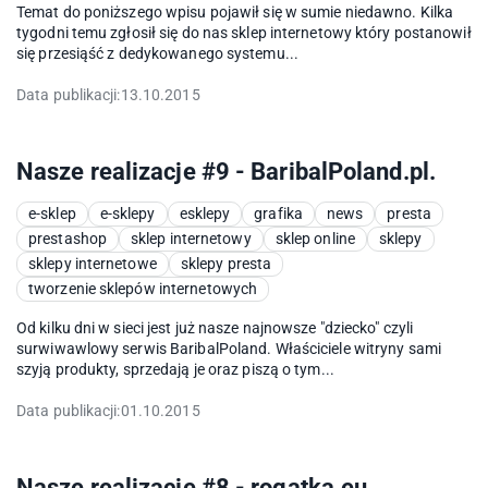
Temat do poniższego wpisu pojawił się w sumie niedawno. Kilka
tygodni temu zgłosił się do nas sklep internetowy który postanowił
się przesiąść z dedykowanego systemu...
Data publikacji:
13.10.2015
Nasze realizacje #9 - BaribalPoland.pl.
e-sklep
e-sklepy
esklepy
grafika
news
presta
prestashop
sklep internetowy
sklep online
sklepy
sklepy internetowe
sklepy presta
tworzenie sklepów internetowych
Od kilku dni w sieci jest już nasze najnowsze "dziecko" czyli
surwiwawlowy serwis BaribalPoland. Właściciele witryny sami
szyją produkty, sprzedają je oraz piszą o tym...
Data publikacji:
01.10.2015
Nasze realizacje #8 - rogatka.eu.