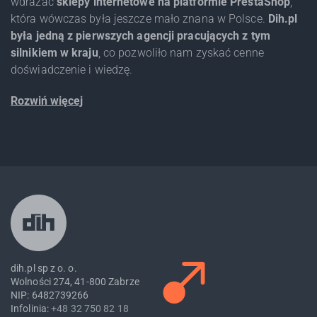
wdrażać
sklepy internetowe na platformie PrestaShop
,
która wówczas była jeszcze mało znana w Polsce.
Dih.pl
była jedną z pierwszych agencji pracujących z tym
silnikiem w kraju
, co pozwoliło nam zyskać cenne
doświadczenie i wiedzę.
Rozwiń więcej
dih.pl sp z o. o.
Wolności 274, 41-800 Zabrze
NIP: 6482739266
Infolinia:
+48 32 750 82 18