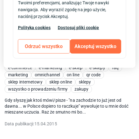
Jednym z podstawowych elementów każdego sklepu
Twoimi preferencjami, analizując Twoje nawyki
internetowego jest menu. Poziome (górne) lub pionowe (boczne)
nawigacja. Aby wyrazić zgodę na jego użycie,
pomaga uporządkować to co jest dostępne w sklepie stając...
naciśnij przycisk Akceptuj.
Data publikacji:
21.04.2015
Polityka cookies
Dostosuj pliki cookie
Odrzuć wszystko
Akceptuj wszystko
Czym jest omnichannel i dlaczego warto
się tym zainteresować?
e-commerce
e-marketing
e-sklep
e-sklepy
faq
marketing
omnichannel
on line
qr code
sklep internetowy
sklep online
sklepy
wszystko o prowadzeniu firmy
zakupy
Gdy słyszę jak ktoś mówi/pisze - "na zachodzie to już jest od
dawna... w Polsce dopiero to raczkuje" wywołuje to u mnie dość
mieszane uczucia. Raz że smutno mi bo...
Data publikacji:
15.04.2015