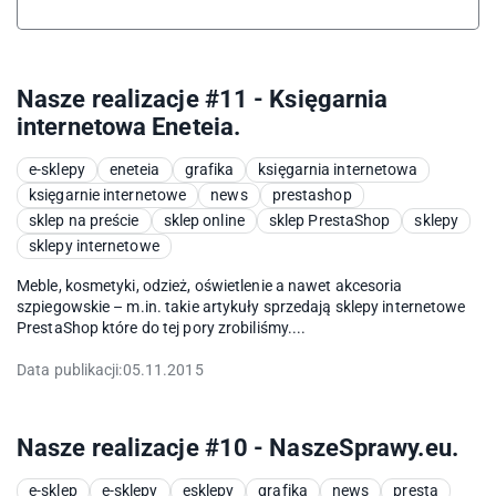
Nasze realizacje #11 - Księgarnia
internetowa Eneteia.
e-sklepy
eneteia
grafika
księgarnia internetowa
księgarnie internetowe
news
prestashop
sklep na preście
sklep online
sklep PrestaShop
sklepy
sklepy internetowe
Meble, kosmetyki, odzież, oświetlenie a nawet akcesoria
szpiegowskie – m.in. takie artykuły sprzedają sklepy internetowe
PrestaShop które do tej pory zrobiliśmy....
Data publikacji:
05.11.2015
Nasze realizacje #10 - NaszeSprawy.eu.
e-sklep
e-sklepy
esklepy
grafika
news
presta