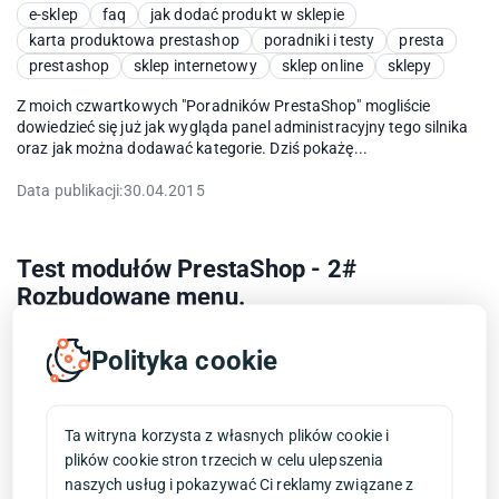
e-sklep
faq
jak dodać produkt w sklepie
karta produktowa prestashop
poradniki i testy
presta
prestashop
sklep internetowy
sklep online
sklepy
Z moich czwartkowych "Poradników PrestaShop" mogliście
dowiedzieć się już jak wygląda panel administracyjny tego silnika
oraz jak można dodawać kategorie. Dziś pokażę...
Data publikacji:
30.04.2015
Test modułów PrestaShop - 2#
Rozbudowane menu.
Advanced Top Menu
Polityka cookie
Amazon Dropdown Navigation - Zero Vertical Mega Menu
e-sklep
e-sklepy
faq
jak zbudować menu
menu
poradniki i testy
prestaschop
prestashop
Ta witryna korzysta z własnych plików cookie i
rozbudowane menu
sklep internetowy
sklep online
plików cookie stron trzecich w celu ulepszenia
sklepy
sklepy internetowe
SOO Magic Menu
naszych usług i pokazywać Ci reklamy związane z