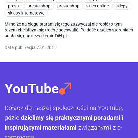
presta
presta shop
prestashop
sklep online
sklepy
sklepy internetowe
Mimo że na blogu staram się tego zazwyczaj nie robić to tym
razem chciałbym się trochę pochwalić. Po dość długich staraniach
udało się nam, czyli firmie DiH.pl,...
Data publikacji:
07.01.2015
YouTube
Dołącz do naszej społeczności na YouTube,
gdzie
dzielimy się praktycznymi poradami i
inspirującymi materiałami
związanymi z e-
commerce.