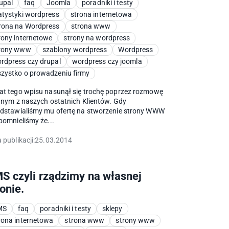
upal
faq
Joomla
poradniki i testy
atystyki wordpress
strona internetowa
rona na Wordpress
strona www
rony internetowe
strony na wordpress
rony www
szablony wordpress
Wordpress
rdpress czy drupal
wordpress czy joomla
zystko o prowadzeniu firmy
t tego wpisu nasunął się trochę poprzez rozmowę
dnym z naszych ostatnich Klientów. Gdy
edstawialiśmy mu ofertę na stworzenie strony WWW
pomnieliśmy że...
 publikacji:
25.03.2014
S czyli rządzimy na własnej
ronie.
MS
faq
poradniki i testy
sklepy
rona internetowa
strona www
strony www