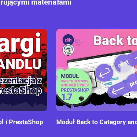
irującymi materiałami
pl i PrestaShop
Moduł Back to Category an