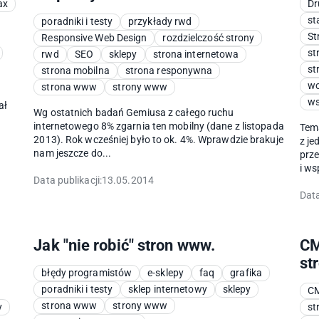
ax
Dr
st
poradniki i testy
przykłady rwd
St
Responsive Web Design
rozdzielczość strony
st
rwd
SEO
sklepy
strona internetowa
st
strona mobilna
strona responywna
wo
strona www
strony www
ws
ał
Wg ostatnich badań Gemiusa z całego ruchu
internetowego 8% zgarnia ten mobilny (dane z listopada
Tema
2013). Rok wcześniej było to ok. 4%. Wprawdzie brakuje
z je
nam jeszcze do...
prz
i ws
Data publikacji:
13.05.2014
Data
Jak "nie robić" stron www.
CM
st
błędy programistów
e-sklepy
faq
grafika
poradniki i testy
sklep internetowy
sklepy
C
strona www
strony www
y
st