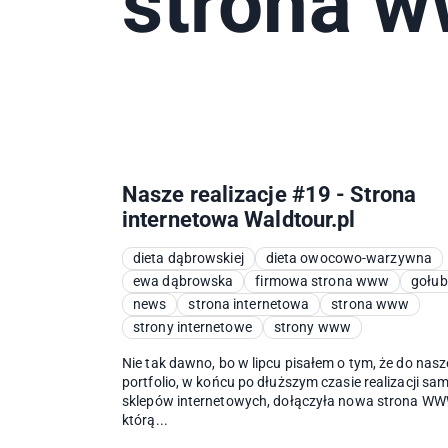
strona 
Nasze realizacje #19 - Strona
internetowa Waldtour.pl
dieta dąbrowskiej
dieta owocowo-warzywna
ewa dąbrowska
firmowa strona www
gołub
news
strona internetowa
strona www
strony internetowe
strony www
Nie tak dawno, bo w lipcu pisałem o tym, że do nas
portfolio, w końcu po dłuższym czasie realizacji sa
sklepów internetowych, dołączyła nowa strona W
którą...