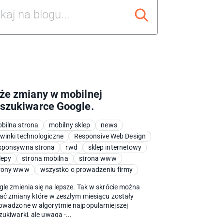
że zmiany w mobilnej
szukiwarce Google.
bilna strona
mobilny sklep
news
winki technologiczne
Responsive Web Design
sponsywna strona
rwd
sklep internetowy
lepy
strona mobilna
strona www
rony www
wszystko o prowadzeniu firmy
le zmienia się na lepsze. Tak w skrócie można
ać zmiany które w zeszłym miesiącu zostały
wadzone w algorytmie najpopularniejszej
ukiwarki, ale uwaga -...