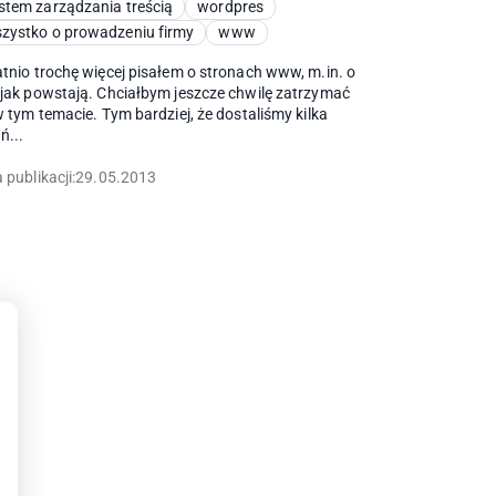
stem zarządzania treścią
wordpres
zystko o prowadzeniu firmy
www
tnio trochę więcej pisałem o stronach www, m.in. o
jak powstają. Chciałbym jeszcze chwilę zatrzymać
w tym temacie. Tym bardziej, że dostaliśmy kilka
ń...
 publikacji:
29.05.2013