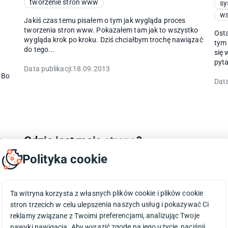
tworzenie stron www
sy
ws
Jakiś czas temu pisałem o tym jak wygląda proces
tworzenia stron www. Pokazałem tam jak to wszystko
Osta
wygląda krok po kroku. Dziś chciałbym trochę nawiązać
tym 
do tego...
się 
pyta
Data publikacji:
18.09.2013
 Bo
Data
t
Gdzie jest moja strona?
Polityka cookie
e-marketing
SEO
sklepy
strona www
strony internetowe
wszystko o prowadzeniu firmy
Ta witryna korzysta z własnych plików cookie i plików cookie
w
Istnieje taka teza która dotyczy właściwie każdej
stron trzecich w celu ulepszenia naszych usług i pokazywać Ci
informacji którą wyszukujemy w sieci. Otóż mawia się,
reklamy związane z Twoimi preferencjami, analizując Twoje
że - Jeśli czegoś nie możemy znaleźć w Internecie to
nawyki nawigacja. Aby wyrazić zgodę na jego użycie, naciśnij