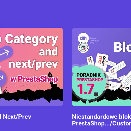
d Next/Prev
Niestandardowe blok
PrestaShop.../Custom
...