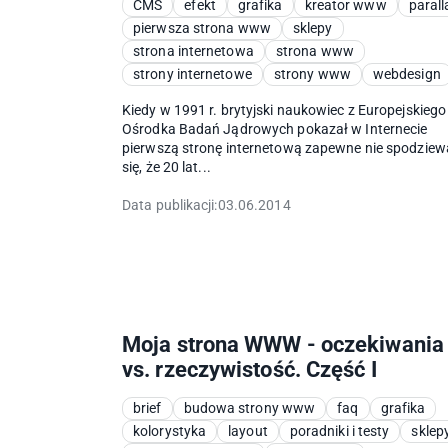
CMS
efekt
grafika
kreator www
parall
pierwsza strona www
sklepy
strona internetowa
strona www
strony internetowe
strony www
webdesign
Kiedy w 1991 r. brytyjski naukowiec z Europejskiego
Ośrodka Badań Jądrowych pokazał w Internecie
pierwszą stronę internetową zapewne nie spodziew
się, że 20 lat...
Data publikacji:
03.06.2014
Moja strona WWW - oczekiwania
vs. rzeczywistość. Część I
brief
budowa strony www
faq
grafika
kolorystyka
layout
poradniki i testy
sklep