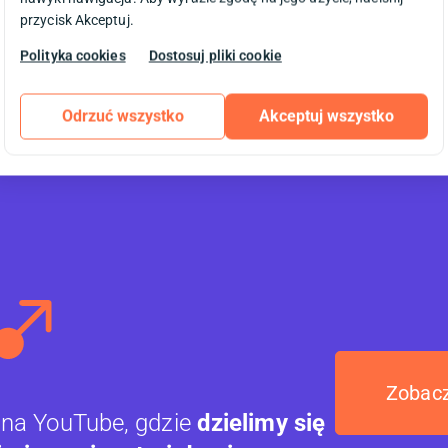
znaczy...
przycisk Akceptuj.
razem
ę
Data publikacji:
11.02.2013
Polityka cookies
Dostosuj pliki cookie
Odrzuć wszystko
Akceptuj wszystko
Zobacz
 na YouTube, gdzie
dzielimy się