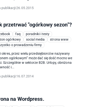
 publikacji:
26.05.2015
k przetrwać "ogórkowy sezon"?
cebook
faq
poradniki i testy
zon ogórkowy
social media
strona www
zystko o prowadzeniu firmy
i okres, przez wielu przedsiębiorców nazywany
zonem ogórkowym” może dać się dość mocno we
i. Szczególnie w sektorze B2B. Urlopy, obniżona
wność i...
 publikacji:
16.07.2014
rona na Wordpress.