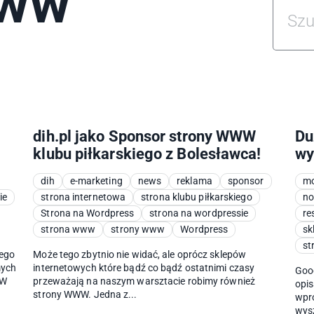
www
dih.pl jako Sponsor strony WWW
Du
klubu piłkarskiego z Bolesławca!
wy
dih
e-marketing
news
reklama
sponsor
mo
ie
strona internetowa
strona klubu piłkarskiego
no
Strona na Wordpress
strona na wordpressie
re
strona www
strony www
Wordpress
sk
st
zego
Może tego zbytnio nie widać, ale oprócz sklepów
mych
internetowych które bądź co bądź ostatnimi czasy
Goog
WW
przeważają na naszym warsztacie robimy również
opis
strony WWW. Jedna z...
wpro
wysz