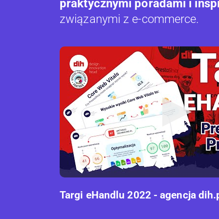
praktycznymi poradami i insp
związanymi z e-commerce.
Targi eHandlu 2022 - agencja dih.