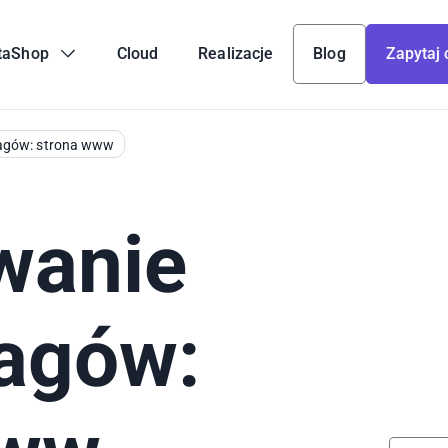
taShop
Cloud
Realizacje
Blog
Zapytaj 
agów: strona www
wanie
agów: