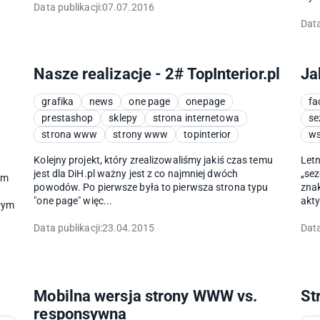
Data publikacji:
07.07.2016
Data
Nasze realizacje - 2# TopInterior.pl
Ja
grafika
news
one page
onepage
fa
prestashop
sklepy
strona internetowa
se
strona www
strony www
topinterior
ws
Kolejny projekt, który zrealizowaliśmy jakiś czas temu
Letn
jest dla DiH.pl ważny jest z co najmniej dwóch
„se
em
powodów. Po pierwsze była to pierwsza strona typu
znak
"one page" więc...
akty
łym
Data publikacji:
23.04.2015
Data
Mobilna wersja strony WWW vs.
St
responsywna