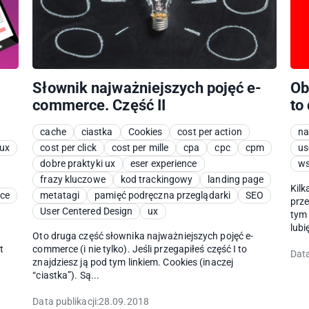
Słownik najważniejszych pojęć e-
Ob
commerce. Część II
to
cache
ciastka
Cookies
cost per action
na
 ux
cost per click
cost per mille
cpa
cpc
cpm
us
dobre praktyki ux
eser experience
ws
frazy kluczowe
kod trackingowy
landing page
Kilk
nce
metatagi
pamięć podręczna przeglądarki
SEO
prze
User Centered Design
ux
tym
lubię
Oto druga część słownika najważniejszych pojęć e-
t
commerce (i nie tylko). Jeśli przegapiłeś część I to
Data
znajdziesz ją pod tym linkiem. Cookies (inaczej
“ciastka”). Są...
Data publikacji:
28.09.2018