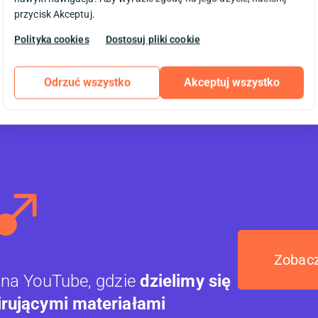
oku
przycisk Akceptuj.
się
Polityka cookies
Dostosuj pliki cookie
Odrzuć wszystko
Akceptuj wszystko
Zobacz
 na YouTube, gdzie
dzielimy się
irującymi materiałami