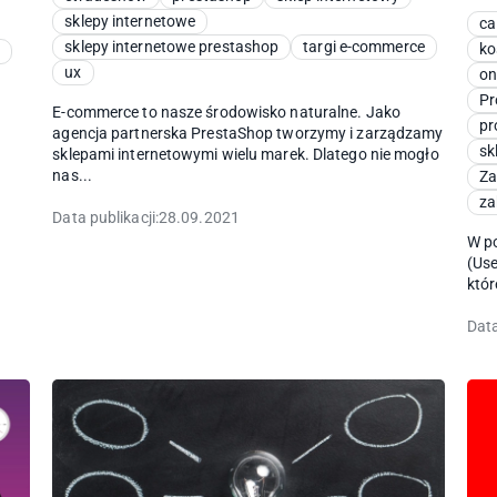
sklepy internetowe
ca
sklepy internetowe prestashop
targi e-commerce
ko
ux
on
Pr
E-commerce to nasze środowisko naturalne. Jako
pr
agencja partnerska PrestaShop tworzymy i zarządzamy
sk
sklepami internetowymi wielu marek. Dlatego nie mogło
nas...
Za
za
Data publikacji:
28.09.2021
W p
(Use
któr
Data