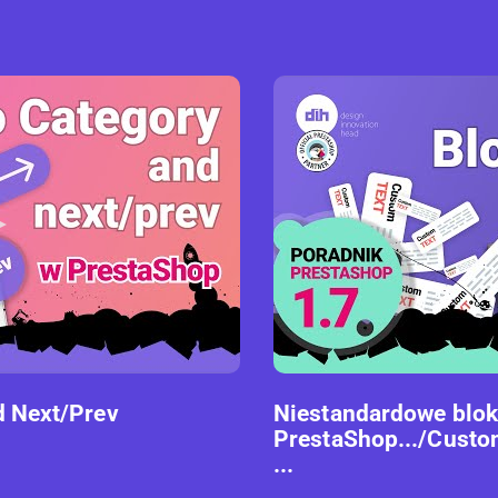
d Next/Prev
Niestandardowe blok
PrestaShop.../Custom
...