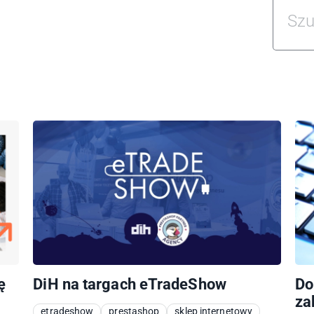
ę
DiH na targach eTradeShow
Do
za
etradeshow
prestashop
sklep internetowy