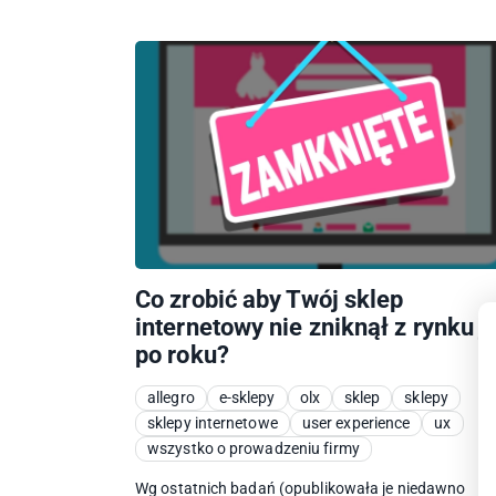
Co zrobić aby Twój sklep
internetowy nie zniknął z rynku j
po roku?
allegro
e-sklepy
olx
sklep
sklepy
sklepy internetowe
user experience
ux
wszystko o prowadzeniu firmy
Wg ostatnich badań (opublikowała je niedawno