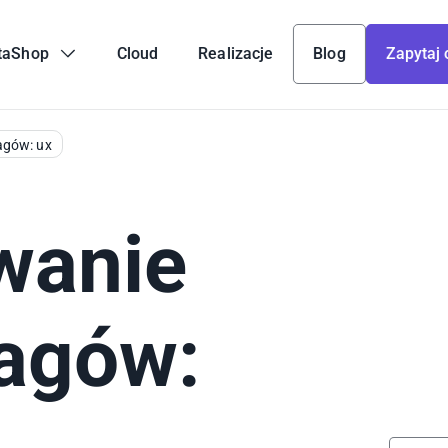
taShop
Cloud
Realizacje
Blog
Zapytaj 
agów: ux
wanie
agów: