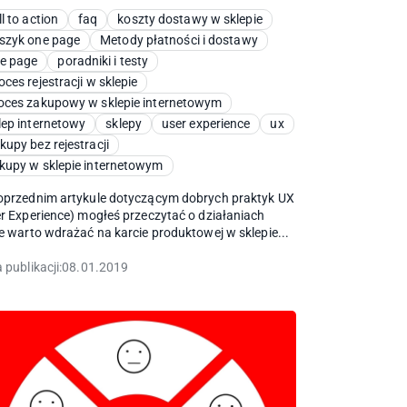
ll to action
faq
koszty dostawy w sklepie
szyk one page
Metody płatności i dostawy
e page
poradniki i testy
oces rejestracji w sklepie
oces zakupowy w sklepie internetowym
lep internetowy
sklepy
user experience
ux
kupy bez rejestracji
kupy w sklepie internetowym
oprzednim artykule dotyczącym dobrych praktyk UX
r Experience) mogłeś przeczytać o działaniach
e warto wdrażać na karcie produktowej w sklepie...
 publikacji:
08.01.2019