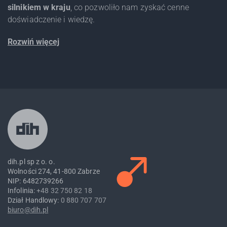
silnikiem w kraju
, co pozwoliło nam zyskać cenne
doświadczenie i wiedzę.
Rozwiń więcej
dih.pl sp z o. o.
Wolności 274, 41-800 Zabrze
NIP: 6482739266
Infolinia:
+48 32 750 82 18
Dział Handlowy:
0 880 707 707
biuro@dih.pl