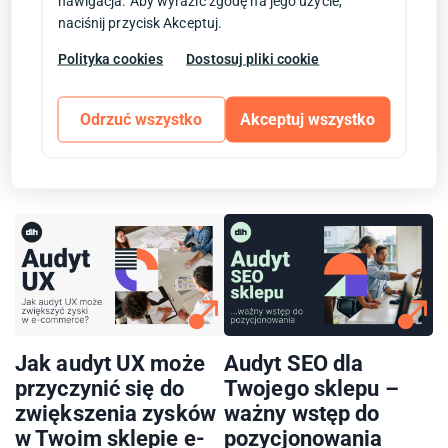
nawigacja. Aby wyrazić zgodę na jego użycie,
naciśnij przycisk Akceptuj.
Polityka cookies
Dostosuj pliki cookie
WYŚLIJ KOMENTARZ
Odrzuć wszystko
Akceptuj wszystko
Powiązane posty
Jak audyt UX może
Audyt SEO dla
przyczynić się do
Twojego sklepu –
zwiększenia zysków
ważny wstęp do
w Twoim sklepie e-
pozycjonowania