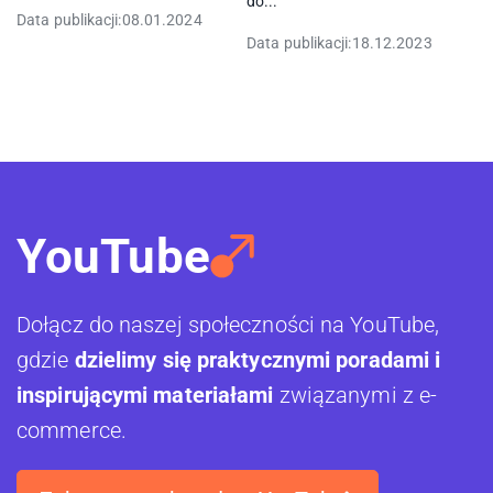
do...
Data publikacji:
08.01.2024
Data publikacji:
18.12.2023
YouTube
Dołącz do naszej społeczności na YouTube,
gdzie
dzielimy się praktycznymi poradami i
inspirującymi materiałami
związanymi z e-
commerce.