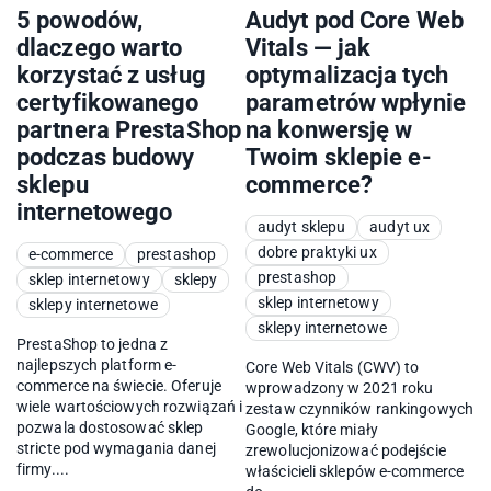
5 powodów,
Audyt pod Core Web
dlaczego warto
Vitals — jak
korzystać z usług
optymalizacja tych
certyfikowanego
parametrów wpłynie
partnera PrestaShop
na konwersję w
podczas budowy
Twoim sklepie e-
sklepu
commerce?
internetowego
audyt sklepu
audyt ux
dobre praktyki ux
e-commerce
prestashop
prestashop
sklep internetowy
sklepy
sklep internetowy
sklepy internetowe
sklepy internetowe
PrestaShop to jedna z
najlepszych platform e-
Core Web Vitals (CWV) to
commerce na świecie. Oferuje
wprowadzony w 2021 roku
wiele wartościowych rozwiązań i
zestaw czynników rankingowych
pozwala dostosować sklep
Google, które miały
stricte pod wymagania danej
zrewolucjonizować podejście
firmy....
właścicieli sklepów e-commerce