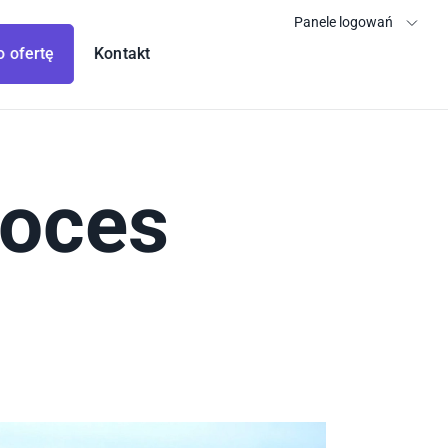
Panele logowań
o ofertę
Kontakt
roces