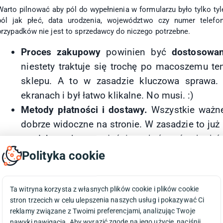
Warto pilnować aby pól do wypełnienia w formularzu było tylko tyl
pól jak płeć, data urodzenia, województwo czy numer tele
przypadków nie jest to sprzedawcy do niczego potrzebne.
Proces zakupowy
powinien być
dostosowa
niestety traktuje się trochę po macoszemu t
sklepu. A to w zasadzie kluczowa sprawa.
ekranach i był łatwo klikalne. No musi. :)
Metody płatności i dostawy.
Wszystkie ważne
dobrze widoczne na stronie. W zasadzie to już 
produktowej oraz właśnie w którymś z kroków
Koniecznie też w formie graficznej (logotypy) a
Polityka cookie
pewność, że transakcja do której za chwilę
płatności oraz forma dostawy zamówienia z kt
Ta witryna korzysta z własnych plików cookie i plików cookie
Koszyk typu "one page".
stron trzecich w celu ulepszenia naszych usług i pokazywać Ci
Wspominam o tym na końcu gdyż w zasadzie nadal traktuje się
reklamy związane z Twoimi preferencjami, analizując Twoje
standardem. Dla wyjaśnienia jest to rodzaj koszyka, który zami
nawyki nawigacja. Aby wyrazić zgodę na jego użycie, naciśnij