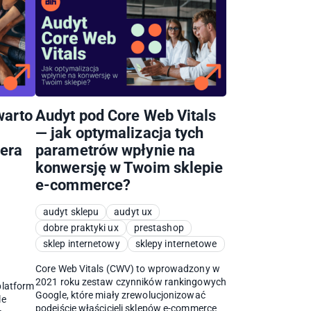
warto
Audyt pod Core Web Vitals
— jak optymalizacja tych
nera
parametrów wpłynie na
konwersję w Twoim sklepie
e-commerce?
audyt sklepu
audyt ux
dobre praktyki ux
prestashop
sklep internetowy
sklepy internetowe
Core Web Vitals (CWV) to wprowadzony w
2021 roku zestaw czynników rankingowych
platform
Google, które miały zrewolucjonizować
le
podejście właścicieli sklepów e-commerce