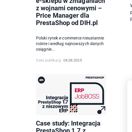
e-sklepu w zmaganiach
z wojnami cenowymi –
Price Manager dla
PrestaShop od DIH.pl
Polski rynek e-commerce nieustannie
rośnie i według najnowszych danych
osiągnie...
Data publikacji:
04.08.2025
Case study: Integracja
PrestaShop 1.7 z