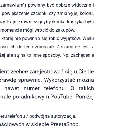
ę i zamawiam") powinny być dobrze widoczne i
 powiększenie czcionki czy zmianę jej koloru.
czy. Fajnie również gdyby ikonka koszyka była
ym momencie mógł wrócić do zakupów.
tórej nie powinno się robić wyjątków. Wielu
ensu ich do tego zmuszać. Zrozumiałe jest iż
użej ale są na to inne sposoby. Np. zachęcenie
lient zechce zarejestrować się u Ciebie
naprawdę sprawnie. Wykorzystać można
b nawet numer telefonu. O takich
nale poradnikowym YouTube. Poniżej
eru telefonu / podwójna autoryzacja.
ściowych w sklepie PrestaShop
.