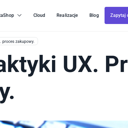
taShop
Cloud
Realizacje
Blog
Zapytaj 
x. proces zakupowy.
aktyki UX. P
y.