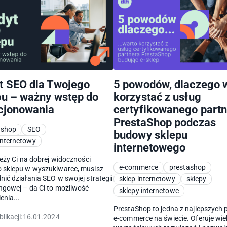
t SEO dla Twojego
5 powodów, dlaczego 
pu – ważny wstęp do
korzystać z usług
cjonowania
certyfikowanego part
PrestaShop podczas
ashop
SEO
budowy sklepu
internetowy
internetowego
leży Ci na dobrej widoczności
e-commerce
prestashop
 sklepu w wyszukiwarce, musisz
ić działania SEO w swojej strategii
sklep internetowy
sklepy
ngowej – da Ci to możliwość
sklepy internetowe
enia...
PrestaShop to jedna z najlepszych 
likacji:
16.01.2024
e-commerce na świecie. Oferuje wie