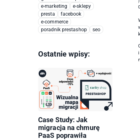
P
e-marketing
e-sklepy
presta
facebook
e-commerce
poradnik prestashop
seo
Ostatnie wpisy:
Case Study: Jak
migracja na chmurę
PaaS poprawiła