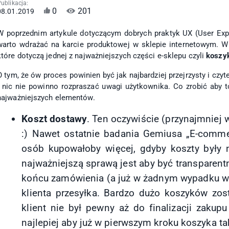
ublikacja:
0
201
08.01.2019
W
poprzednim artykule
dotyczącym dobrych praktyk UX (User Expe
warto wdrażać na karcie produktowej w sklepie internetowym. W 
które dotyczą jednej z najważniejszych części e-sklepu czyli
koszy
O tym, że ów proces powinien być jak najbardziej przejrzysty i czy
i nic nie powinno rozpraszać uwagi użytkownika.
Co zrobić aby 
najważniejszych elementów.
Koszt dostawy
. Ten oczywiście (przynajmniej w
:) Nawet ostatnie badania Gemiusa „E-comm
osób kupowałoby więcej, gdyby koszty były n
najważniejszą sprawą jest aby być transparent
końcu zamówienia (a już w żadnym wypadku w 
klienta przesyłka. Bardzo dużo koszyków zos
klient nie był pewny aż do finalizacji zakupu 
najlepiej aby już w pierwszym kroku koszyka ta