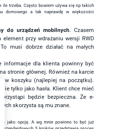
e ile trzeba. Często bowiem używa się np takich
fonu domowego a tak naprawdę w większości
ny do urządzeń mobilnych
. Czasem
en element przy wdrażaniu wersji RWD
 To musi dobrze działać na małych
 informacje dla klienta powinny być
na stronie głównej. Również na karcie
 w koszyku (najlepiej na początku).
 nie tylko jako hasła. Klient chce mieć
 przystąpi będzie bezpieczna. Że e-
órych skorzysta są mu znane.
 to jako opcję. A wg mnie powinno to być już
ast standardowych 5 kroków przedstawia proces