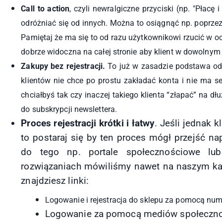
Call to action
, czyli newralgiczne przyciski (np. "Płac
odróżniać się od innych. Można to osiągnąć np. poprzez
Pamiętaj że ma się to od razu użytkownikowi rzucić w o
dobrze widoczna na całej stronie aby klient w dowoln
Zakupy bez rejestracji.
To już w zasadzie podstawa od k
klientów nie chce po prostu zakładać konta i nie ma s
chciałbyś tak czy inaczej takiego klienta “złapać” na dł
do subskrypcji newslettera.
Proces rejestracji krótki i łatwy
. Jeśli jednak k
to postaraj się by ten proces mógł przejść 
do tego np. portale społecznościowe lu
rozwiązaniach mówiliśmy nawet na naszym ka
znajdziesz linki:
Logowanie i rejestracja do sklepu za pomocą num
Logowanie za pomocą mediów społeczno