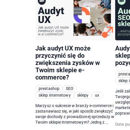
Jak audyt UX może
Audy
przyczynić się do
skle
zwiększenia zysków w
pozy
Twoim sklepie e-
prest
commerce?
sklep 
prestashop
SEO
Jeśli za
sklep internetowy
sklepy
ux
Twojego
uwzględn
Marzysz o sukcesie w branży e-commerce i
marketi
zastanawiasz się, w jaki sposób zwiększyć
poprawi
swoje dochody z prowadzonej sprzedaży w
Twoim sklepie internetowym? Jedną z...
Data pub