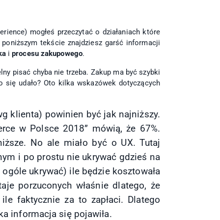
rience) mogłeś przeczytać o działaniach które
poniższym tekście znajdziesz garść informacji
ka
i
procesu zakupowego
.
telny pisać chyba nie trzeba. Zakup ma być szybki
to się udało? Oto kilka wskazówek dotyczących
g klienta) powinien być jak najniższy.
erce w Polsce 2018” mówią, że 67%.
iższe. No ale miało być o UX. Tutaj
nym i po prostu nie ukrywać gdzieś na
ogóle ukrywać) ile będzie kosztowała
taje porzuconych właśnie dlatego, że
ile faktycznie za to zapłaci. Dlatego
ka informacja się pojawiła.