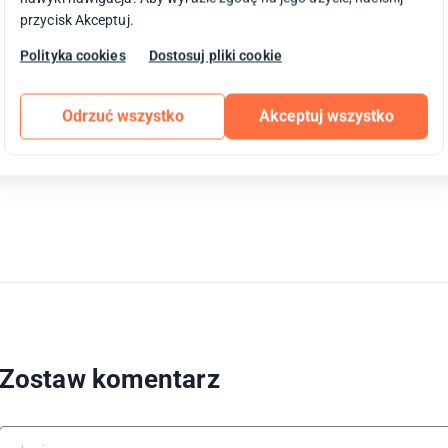
zakupowy tylko w 1 kroku. Przy wycenach zawsze przedstawiamy g
przycisk Akceptuj.
jednej strony i to z dynamicznie ładowanymi elementami. A to 
Polityka cookies
Dostosuj pliki cookie
porzuconych koszyków. Jest kilka modułów dla PrestaShop, które
konfiguracji się sprawują w sklepach. Ten z którego obecnie k
tutaj
.
Odrzuć wszystko
Akceptuj wszystko
Jeśli macie inne pomysły na zoptymalizowanie tego elementu w s
Zostaw komentarz