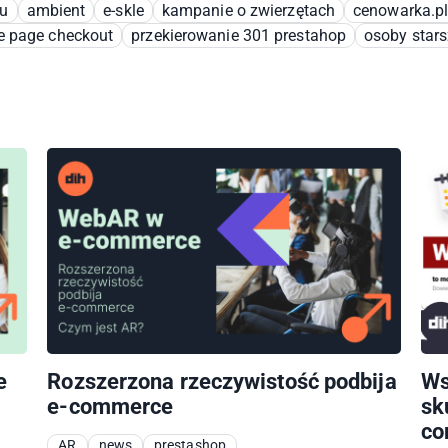
u
ambient
e-skle
kampanie o zwierzętach
cenowarka.p
e page checkout
przekierowanie 301 prestahop
osoby stars
e
Rozszerzona rzeczywistość podbija
Ws
e-commerce
sk
co
AR
news
prestashop