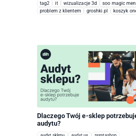
tag2
it
wizualizacje 3d
soo magic men
problem z klientem
groshki.pl
koszyk on
Dlaczego Twój e-sklep potrzebuj
audytu?
audyt sklepu
audyt ux
prestashop