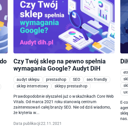
 do
Czy Twój sklep na pewno spełnia
Di
wymagania Google? Audyt DiH
et
sk
audyt sklepu
prestashop
SEO
seo friendly
sk
sklep internetowy
sklepy prestashop
ux
Prawdopodobnie słyszałeś już o wskaźnikach Core Web
Vitals. Od marca 2021 roku stanowią centrum
E-co
zainteresowań całej branży SEO. Nie od dziś wiadomo,
age
że kryteria w...
skle
nas.
Data publikacji:
22.11.2021