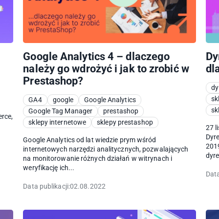
Google Analytics 4 – dlaczego
Dy
należy go wdrożyć i jak to zrobić w
dl
Prestashop?
dy
sk
GA4
google
Google Analytics
sk
Google Tag Manager
prestashop
erce,
sklepy internetowe
sklepy prestashop
27 l
Dyre
Google Analytics od lat wiedzie prym wśród
2019
internetowych narzędzi analitycznych, pozwalających
dyre
na monitorowanie różnych działań w witrynach i
weryfikację ich...
Data
Data publikacji:
02.08.2022