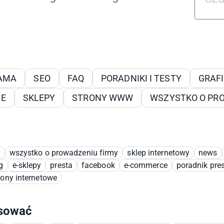
AMA
SEO
FAQ
PORADNIKI I TESTY
GRAF
NE
SKLEPY
STRONY WWW
WSZYSTKO O PR
y
wszystko o prowadzeniu firmy
sklep internetowy
news
g
e-sklepy
presta
facebook
e-commerce
poradnik pre
rony internetowe
esować