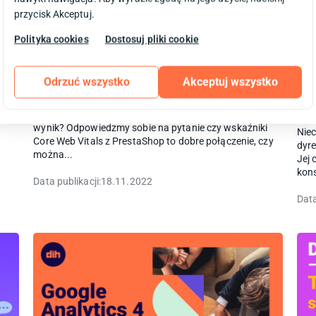
przycisk Akceptuj.
Polityka cookies
Dostosuj pliki cookie
Czy PrestaShop może osiągnąć
Dy
wysoki wynik w Core Web Vitals?
na
Odrzuć wszystko
Akceptuj wszystko
wy
Core Web Vitals - czy PrestaShop może osiągnąć wysoki
wynik? Odpowiedzmy sobie na pytanie czy wskaźniki
Niec
Core Web Vitals z PrestaShop to dobre połączenie, czy
dyr
można...
Jej 
kon
Data publikacji:
18.11.2022
Data