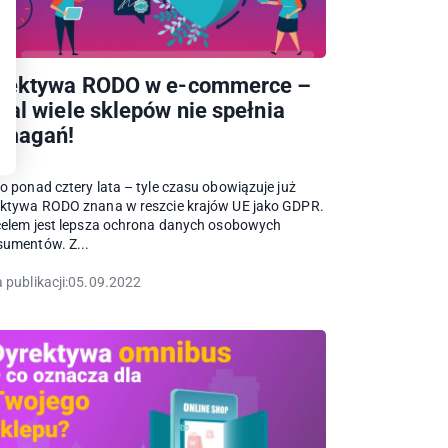
rektywa RODO w e-commerce –
dal wiele sklepów nie spełnia
magań!
o ponad cztery lata – tyle czasu obowiązuje już
ektywa RODO znana w reszcie krajów UE jako GDPR.
celem jest lepsza ochrona danych osobowych
sumentów. Z...
 publikacji:
05.09.2022