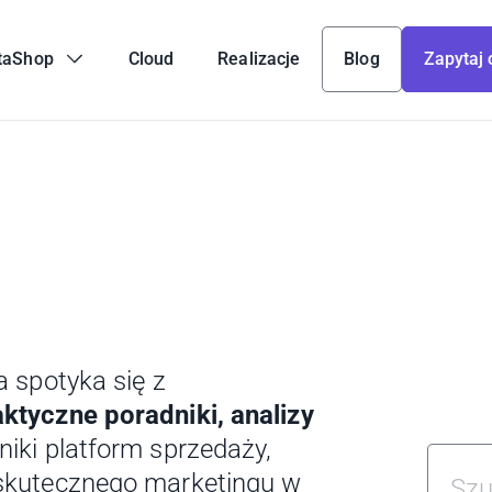
taShop
Cloud
Realizacje
Blog
Zapytaj 
a spotyka się z
aktyczne poradniki, analizy
jniki platform sprzedaży,
 skutecznego marketingu w