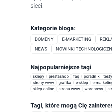
sieci.
Kategorie bloga:
DOMENY
E-MARKETING
REKL
NEWS
NOWINKI TECHNOLOGICZ
Najpopularniejsze tagi
sklepy
prestashop
faq
poradniki i test
strony www
grafika
e-sklep
e-marketin
sklep online
strona www
wordpress
st
Tagi, które mogą Cię zainter