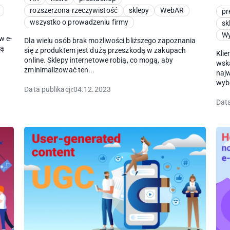
rozszerzona rzeczywistość
sklepy
WebAR
pr
wszystko o prowadzeniu firmy
sk
Wy
w e-
Dla wielu osób brak możliwości bliższego zapoznania
ją
się z produktem jest dużą przeszkodą w zakupach
Klie
online. Sklepy internetowe robią, co mogą, aby
wska
zminimalizować ten...
naj
wyb
Data publikacji:
04.12.2023
Data