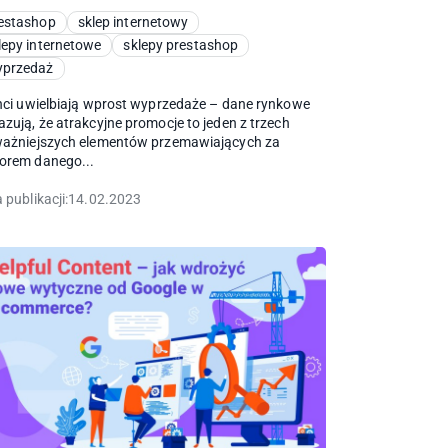
estashop
sklep internetowy
lepy internetowe
sklepy prestashop
przedaż
nci uwielbiają wprost wyprzedaże – dane rynkowe
zują, że atrakcyjne promocje to jeden z trzech
ważniejszych elementów przemawiających za
orem danego...
 publikacji:
14.02.2023