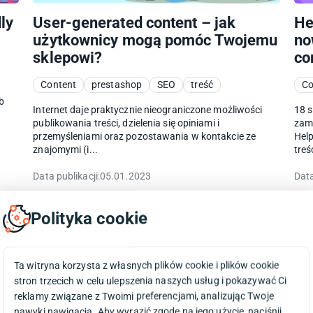
ly
User-generated content – jak
He
użytkownicy mogą pomóc Twojemu
no
sklepowi?
co
Content
prestashop
SEO
treść
Co
b
Internet daje praktycznie nieograniczone możliwości
18 
publikowania treści, dzielenia się opiniami i
zami
przemyśleniami oraz pozostawania w kontakcie ze
Help
znajomymi (i...
treśc
Data publikacji:
05.01.2023
Data
Polityka cookie
Ta witryna korzysta z własnych plików cookie i plików cookie
stron trzecich w celu ulepszenia naszych usług i pokazywać Ci
reklamy związane z Twoimi preferencjami, analizując Twoje
nawyki nawigacja. Aby wyrazić zgodę na jego użycie, naciśnij