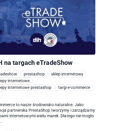
H na targach eTradeShow
radeshow
prestashop
sklep internetowy
lepy internetowe
lepy internetowe prestashop
targi e-commerce
mmerce to nasze środowisko naturalne. Jako
ncja partnerska PrestaShop tworzymy i zarządzamy
pami internetowymi wielu marek. Dlatego nie mogło
..