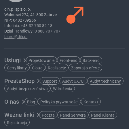
dih.pl sp z o. o.
Wolności 274, 41-800 Zabrze
NIP: 6482739266
Infolinia:
+48 32 750 82 18
Dział Handlowy:
0 880 707 707
biuro@dih.pl
Usługi
Projektowanie
Front-end
Back-end
Certyfikaty
Cloud
Realizacje
Zapytaj o ofertę
PrestaShop
Support
Audyt UX/UI
Audyt techniczny
Audyt bezpieczeństwa
Wdrożenia
O nas
Blog
Polityka prywatności
Kontakt
Ważne linki
Poczta
Panel Serwera
Panel Klienta
Rejestracja