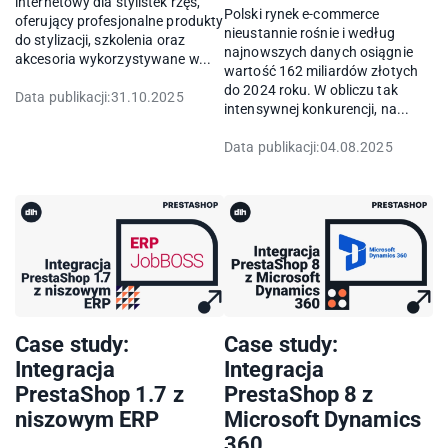
internetowy dla stylistek rzęs,
Polski rynek e-commerce
oferujący profesjonalne produkty
nieustannie rośnie i według
do stylizacji, szkolenia oraz
najnowszych danych osiągnie
akcesoria wykorzystywane w...
wartość 162 miliardów złotych
do 2024 roku. W obliczu tak
Data publikacji:
31.10.2025
intensywnej konkurencji, na...
Data publikacji:
04.08.2025
Case study:
Case study:
Integracja
Integracja
PrestaShop 1.7 z
PrestaShop 8 z
niszowym ERP
Microsoft Dynamics
360