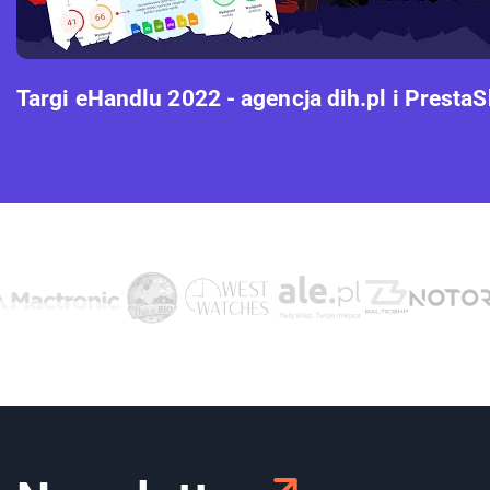
Targi eHandlu 2022 - agencja dih.pl i Presta