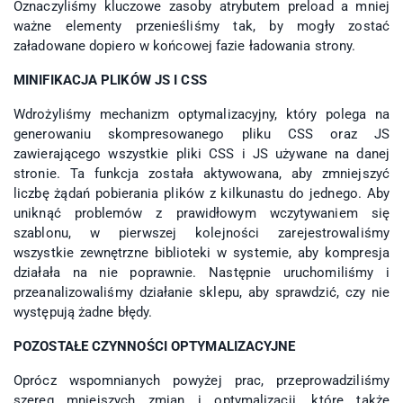
Oznaczyliśmy kluczowe zasoby atrybutem preload a mniej
ważne elementy przenieśliśmy tak, by mogły zostać
załadowane dopiero w końcowej fazie ładowania strony.
MINIFIKACJA PLIKÓW JS I CSS
Wdrożyliśmy mechanizm optymalizacyjny, który polega na
generowaniu skompresowanego pliku CSS oraz JS
zawierającego wszystkie pliki CSS i JS używane na danej
stronie. Ta funkcja została aktywowana, aby zmniejszyć
liczbę żądań pobierania plików z kilkunastu do jednego. Aby
uniknąć problemów z prawidłowym wczytywaniem się
szablonu, w pierwszej kolejności zarejestrowaliśmy
wszystkie zewnętrzne biblioteki w systemie, aby kompresja
działała na nie poprawnie. Następnie uruchomiliśmy i
przeanalizowaliśmy działanie sklepu, aby sprawdzić, czy nie
występują żadne błędy.
POZOSTAŁE CZYNNOŚCI OPTYMALIZACYJNE
Oprócz wspomnianych powyżej prac, przeprowadziliśmy
szereg mniejszych zmian i optymalizacji, które także