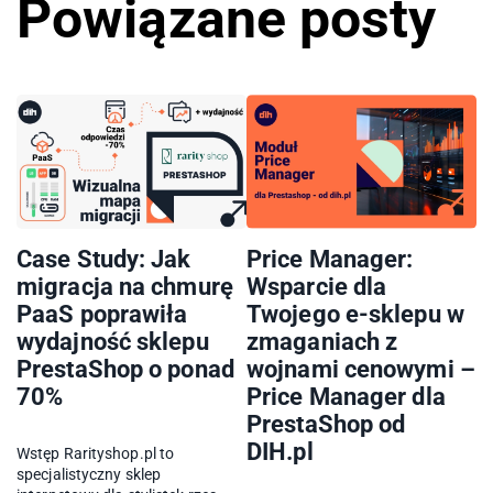
Powiązane posty
Case Study: Jak
Price Manager:
migracja na chmurę
Wsparcie dla
PaaS poprawiła
Twojego e-sklepu w
wydajność sklepu
zmaganiach z
PrestaShop o ponad
wojnami cenowymi –
70%
Price Manager dla
PrestaShop od
DIH.pl
Wstęp Rarityshop.pl to
specjalistyczny sklep